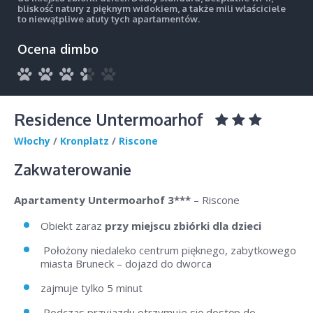
bliskość natury z pięknym widokiem, a także mili właściciele
to niewątpliwe atuty tych apartamentów.
Ocena dimbo
Residence Untermoarhof
Włochy
/
Kronplatz
/
Riscone
Zakwaterowanie
Apartamenty Untermoarhof 3***
– Riscone
Obiekt zaraz
przy miejscu zbiórki dla dzieci
Położony niedaleko centrum pięknego, zabytkowego
miasta Bruneck – dojazd do dworca
zajmuje tylko 5 minut
Podczas przyjazdu otrzymuje się dostęp do