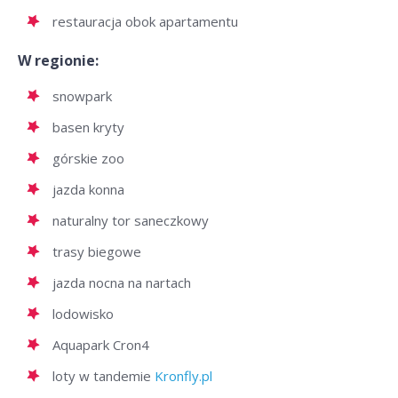
restauracja obok apartamentu
W regionie:
snowpark
basen kryty
górskie zoo
jazda konna
naturalny tor saneczkowy
trasy biegowe
jazda nocna na nartach
lodowisko
Aquapark Cron4
loty w tandemie
Kronfly.pl