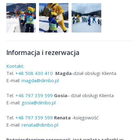
Informacja i rezerwacja
Kontakt:
Tel.
+48
508 430 410
Magda
-dział obsługi Klienta
E-mail:
magda@dimbo.pl
Tel.
+48
797 359 599
Gosia
– dział obsługi Klienta
E-mail:
gosia@dimbo.pl
Tel.
+48
797 359 599
Renata
-księgowość
E-mail:
renata@dimbo.pl
Potwierdzeniem rezerwacji jest wpłata zaliczki w