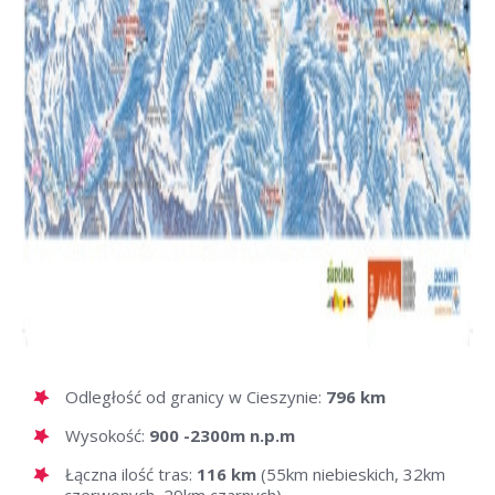
Odległość od granicy w Cieszynie:
796 km
Wysokość:
900 -2300m n.p.m
Łączna ilość tras:
116 km
(55km niebieskich, 32km