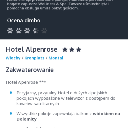
bogate zaplecze Wellness & Spa. Zawsze uśmiechnięta i
pomocna obsługa umila pobyt gościom.
Ocena dimbo
Hotel Alpenrose
Włochy
/
Kronplatz
/
Montal
Zakwaterowanie
Hotel Alpenrose ***
Przyjazny, przytulny Hotel o dużych alpejskich
pokojach wyposażone w telewizor z dostępem do
kanałów satelitarnych
Wszystkie pokoje zapewniają balkon z
widokiem na
Dolomity