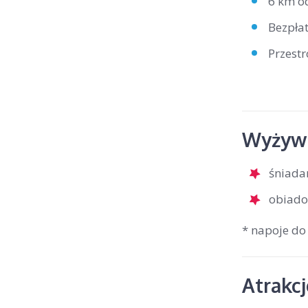
6 km o
Bezpła
Przest
Wyżywi
śniada
obiado
* napoje do
Atrakc