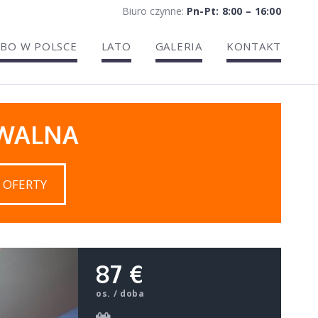
Biuro czynne:
Pn-Pt: 8:00 – 16:00
BO W POLSCE
LATO
GALERIA
KONTAKT
IWALNA
 OFERTY
87 €
os. / doba