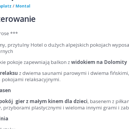
nplatz
/
Montal
erowanie
rose ***
zny, przytulny Hotel o dużych alpejskich pokojach wypo
arnych
kie pokoje zapewniają balkon z
widokiem na Dolomity
 relaksu
z dwiema saunami parowymi i dwiema fińskimi,
pokojami relaksacyjnymi.
asen
okój gier z małym kinem dla dzieci
, basenem z piłkam
, przyborami plastycznymi i wieloma innymi grami i z
lnia