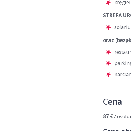
kręgiel
STREFA URO
solari
oraz (bezpł
restau
parkin
narcia
Cena
87 €
/ osob