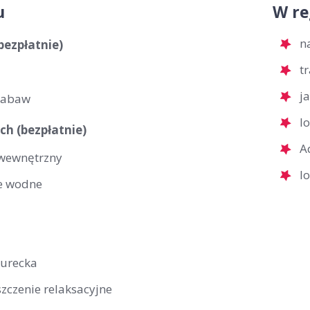
u
W re
n
(bezpłatnie)
t
j
zabaw
l
ch (bezpłatnie)
A
wewnętrzny
l
e wodne
turecka
zczenie relaksacyjne