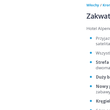
Włochy
/
Kro
Zakwat
Hotel Alpen
Przyja
satelit
Wszyst
Strefa
dwoma 
Duży b
Nowy p
zabawy
Kręgie