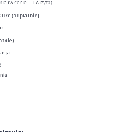
nia (w cenie – 1 wizyta)
DY (odpłatnie)
um
atnie)
racja
g
rnia
a