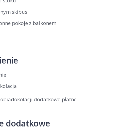
d stoku
tnym skibus
ronne pokoje z balkonem
enie
nie
kolacja
 obiadokolacji dodatkowo płatne
je dodatkowe