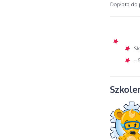
Dopłata do
Sk
– 
Szkolen