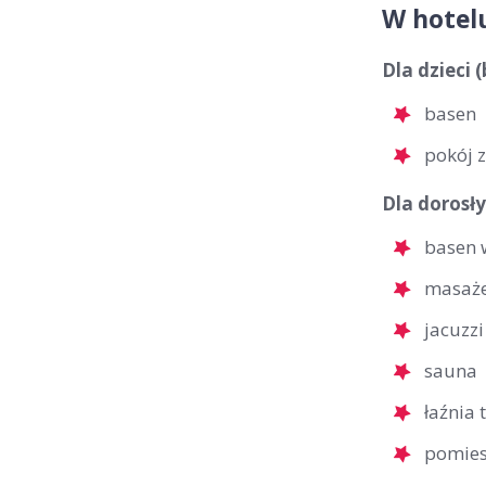
W hotel
Dla dzieci 
basen
pokój 
Dla dorosły
basen 
masaż
jacuzzi
sauna
łaźnia 
pomies