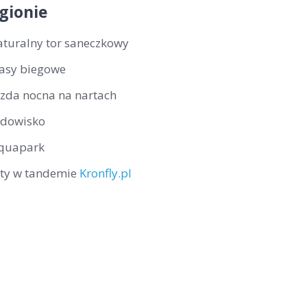
gionie
aturalny tor saneczkowy
rasy biegowe
azda nocna na nartach
odowisko
quapark
oty w tandemie
Kronfly.pl