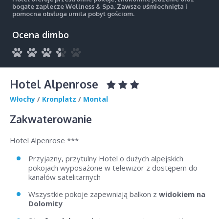
bogate zaplecze Wellness & Spa. Zawsze uśmiechnięta i
pomocna obsługa umila pobyt gościom.
Ocena dimbo
Hotel Alpenrose
Włochy
/
Kronplatz
/
Montal
Zakwaterowanie
Hotel Alpenrose ***
Przyjazny, przytulny Hotel o dużych alpejskich
pokojach wyposażone w telewizor z dostępem do
kanałów satelitarnych
Wszystkie pokoje zapewniają balkon z
widokiem na
Dolomity