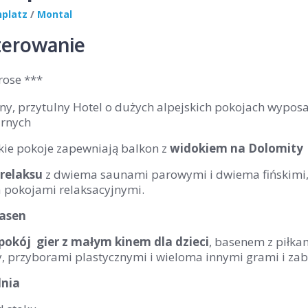
nplatz
/
Montal
erowanie
rose ***
zny, przytulny Hotel o dużych alpejskich pokojach wypo
arnych
kie pokoje zapewniają balkon z
widokiem na Dolomity
 relaksu
z dwiema saunami parowymi i dwiema fińskimi,
pokojami relaksacyjnymi.
asen
okój gier z małym kinem dla dzieci
, basenem z piłkam
, przyborami plastycznymi i wieloma innymi grami i z
lnia