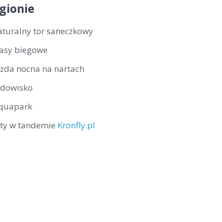
gionie
aturalny tor saneczkowy
rasy biegowe
azda nocna na nartach
odowisko
quapark
oty w tandemie
Kronfly.pl