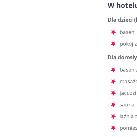
W hotel
Dla dzieci 
basen
pokój 
Dla dorosły
basen 
masaż
jacuzzi
sauna
łaźnia 
pomies