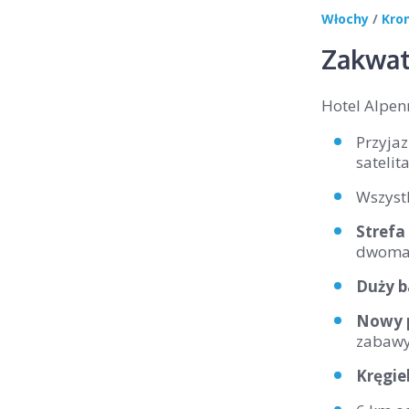
Włochy
/
Kro
Zakwat
Hotel Alpen
Przyja
satelit
Wszyst
Strefa
dwoma 
Duży b
Nowy p
zabawy
Kręgie