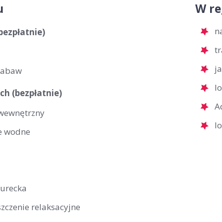
u
W re
n
(bezpłatnie)
t
j
zabaw
l
ch (bezpłatnie)
A
wewnętrzny
l
e wodne
turecka
zczenie relaksacyjne