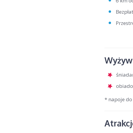
6 km o
Bezpła
Przest
Wyżywi
śniada
obiado
* napoje do
Atrakc