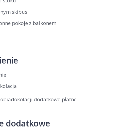
d stoku
tnym skibus
ronne pokoje z balkonem
enie
nie
kolacja
 obiadokolacji dodatkowo płatne
je dodatkowe