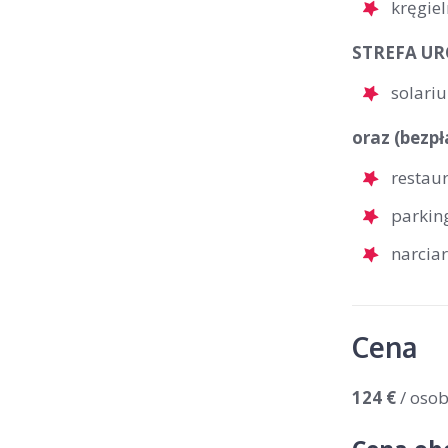
kręgiel
STREFA URO
solari
oraz (bezpł
restau
parkin
narcia
Cena
124 €
/ oso