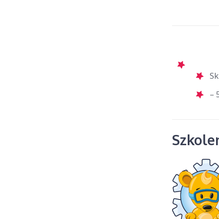
Sk
– 
Szkolen