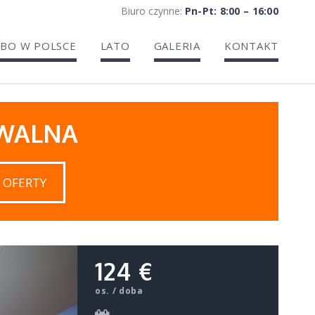
Biuro czynne:
Pn-Pt: 8:00 – 16:00
BO W POLSCE
LATO
GALERIA
KONTAKT
IWALNA
 OFERTY
124 €
os. / doba