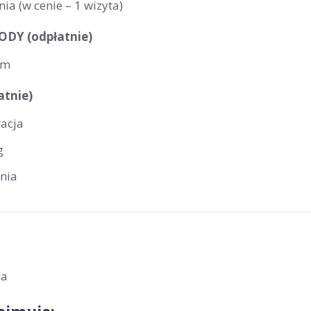
nia (w cenie – 1 wizyta)
DY (odpłatnie)
um
atnie)
racja
g
rnia
ba