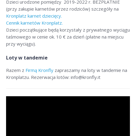
Dzieci urodzone pomiędzy 2019-2022 r. BEZPŁATNIE
(przy zakupie karnetów przez rodziców) szczegóły na
Kronplatz karnet dziecięcy.
Cennik karnetów Kronplatz.
Dzieci początkujące będą korzystały z prywatnego wyciągu
taśmowego w cenie ok. 10 € za dzień (płatne na miejscu
przy wyciągu).
Loty w tandemie
Razem z
Firmą Kronfly
zapraszamy na loty w tandemie na
Kronplatzu. Rezerwacja lotów: info@kronfly.it