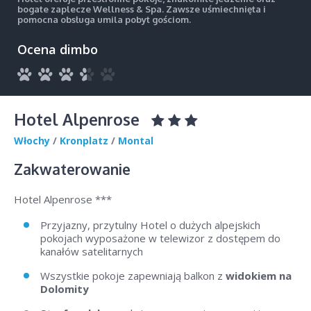
bogate zaplecze Wellness & Spa. Zawsze uśmiechnięta i
pomocna obsługa umila pobyt gościom.
Ocena dimbo
Hotel Alpenrose
Włochy
/
Kronplatz
/
Montal
Zakwaterowanie
Hotel Alpenrose ***
Przyjazny, przytulny Hotel o dużych alpejskich
pokojach wyposażone w telewizor z dostępem do
kanałów satelitarnych
Wszystkie pokoje zapewniają balkon z
widokiem na
Dolomity