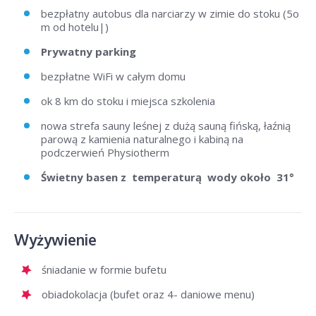
bezpłatny autobus dla narciarzy w zimie do stoku (5o
m od hotelu|)
Prywatny parking
bezpłatne WiFi w całym domu
ok 8 km do stoku i miejsca szkolenia
nowa strefa sauny leśnej z dużą sauną fińską, łaźnią
parową z kamienia naturalnego i kabiną na
podczerwień Physiotherm
Świetny basen z temperaturą wody około 31°
Wyżywienie
śniadanie w formie bufetu
obiadokolacja (bufet oraz 4- daniowe menu)