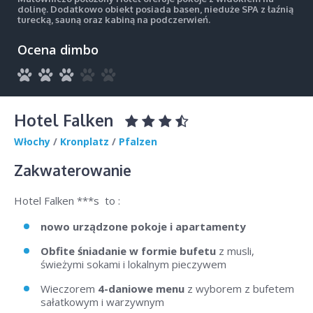
dolinę. Dodatkowo obiekt posiada basen, nieduże SPA z łaźnią
turecką, sauną oraz kabiną na podczerwień.
Ocena dimbo
Hotel Falken
Włochy
/
Kronplatz
/
Pfalzen
Zakwaterowanie
Hotel Falken ***s to :
nowo urządzone pokoje i apartamenty
Obfite śniadanie w formie bufetu
z musli,
świeżymi sokami i lokalnym pieczywem
Wieczorem
4-daniowe menu
z wyborem z bufetem
sałatkowym i warzywnym