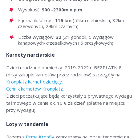
Wysokość:
900 -2300m n.p.m
Łączna ilość tras:
116 km
(55km niebieskich, 32km
czerwonych, 29km czarnych)
Liczba wyciągów:
32
(21 gondoli, 5 wyciągów
kanapowych/krzesełkowych i 6 orczykowych)
Karnety narciarskie
Dzieci urodzone pomiędzy 2019-2022 r. BEZPŁATNIE
(przy zakupie karnetów przez rodziców) szczegóły na
Kronplatz karnet dziecięcy.
Cennik karnetów Kronplatz.
Dzieci początkujące będą korzystały z prywatnego wyciągu
taśmowego w cenie ok. 10 € za dzień (płatne na miejscu
przy wyciągu).
Loty w tandemie
Razem z
Firmą Kronfly
zapraszamy na loty w tandemie na