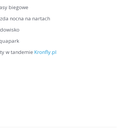
rasy biegowe
azda nocna na nartach
odowisko
quapark
oty w tandemie
Kronfly.pl