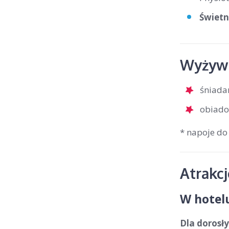
Świetn
Wyżywi
śniada
obiado
* napoje do
Atrakc
W hotel
Dla dorosły