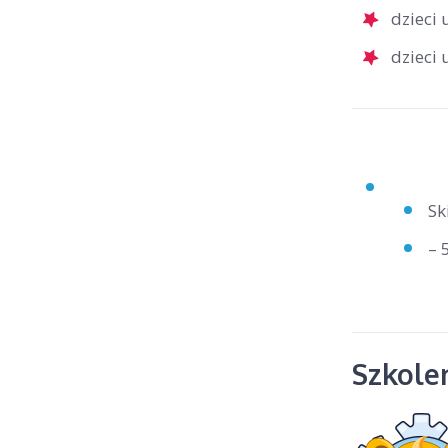
dzieci
dzieci
Sk
– 
Szkolen