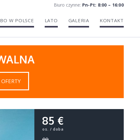
Biuro czynne:
Pn-Pt: 8:00 – 16:00
BO W POLSCE
LATO
GALERIA
KONTAKT
IWALNA
 OFERTY
85 €
os. / doba