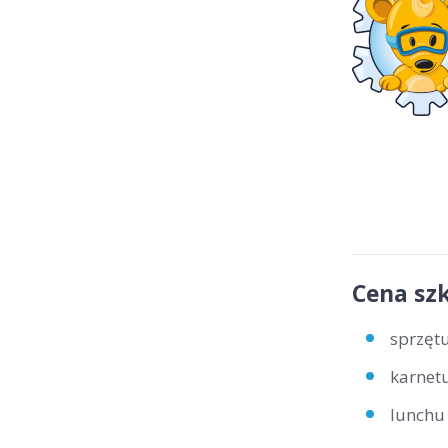
Cena szk
sprzętu
karnetu
lunchu 