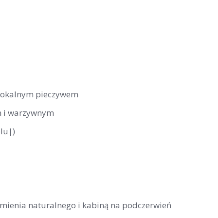
 lokalnym pieczywem
m i warzywnym
lu|)
kamienia naturalnego i kabiną na podczerwień