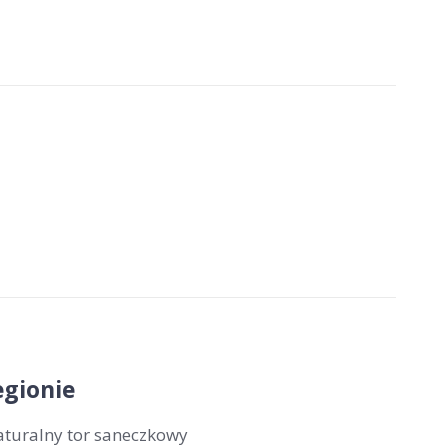
gionie
aturalny tor saneczkowy