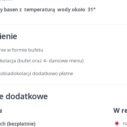
y basen z temperaturą wody około 31°
enie
nie w formie bufetu
kolacja (bufet oraz 4- daniowe menu)
 obiadokolacji dodatkowo płatne
je dodatkowe
u
W re
n
ch (bezpłatnie)