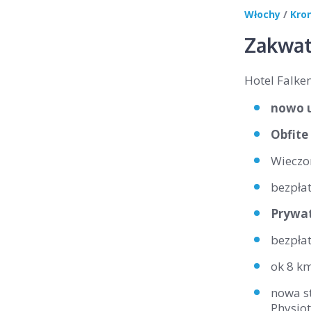
Włochy
/
Kro
Zakwat
Hotel Falken
nowo u
Obfite
Wiecz
bezpłat
Prywat
bezpła
ok 8 km
nowa st
Physio