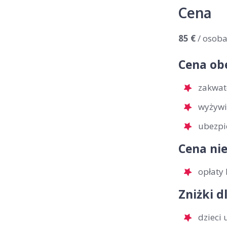
Cena
85 €
/ osob
Cena ob
zakwat
wyżywi
ubezpi
Cena nie
opłaty 
Zniżki d
dzieci 