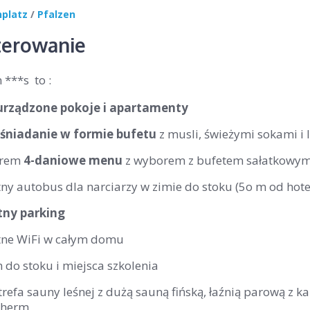
nplatz
/
Pfalzen
erowanie
 ***s to :
rządzone pokoje i apartamenty
 śniadanie w formie bufetu
z musli, świeżymi sokami i
orem
4-daniowe menu
z wyborem z bufetem sałatkowy
ny autobus dla narciarzy w zimie do stoku (5o m od hote
ny parking
tne WiFi w całym domu
 do stoku i miejsca szkolenia
refa sauny leśnej z dużą sauną fińską, łaźnią parową z 
therm