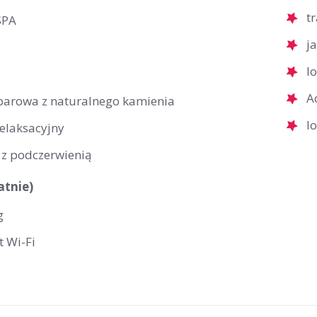
t
SPA
j
l
A
 parowa z naturalnego kamienia
l
relaksacyjny
 z podczerwienią
atnie)
g
t Wi-Fi