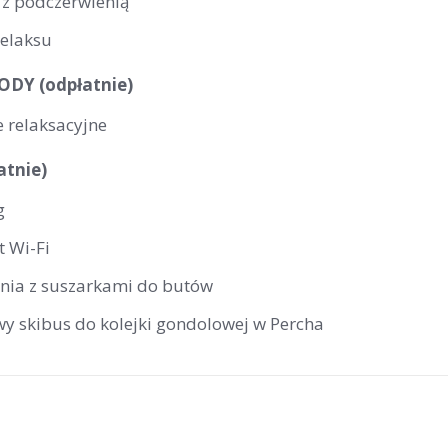
 z podczerwienią
relaksu
DY (odpłatnie)
 relaksacyjne
atnie)
g
t Wi-Fi
rnia z suszarkami do butów
wy skibus do kolejki gondolowej w Percha