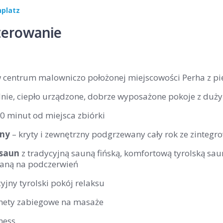
nplatz
erowanie
w centrum malowniczo położonej miejscowości Perha z 
lnie, ciepło urządzone, dobrze wyposażone pokoje z duż
0 minut od miejsca zbiórki
eny
– kryty i zewnętrzny podgrzewany cały rok ze zinteg
 saun
z tradycyjną sauną fińską, komfortową tyrolską sau
aną na podczerwień
jny tyrolski pokój relaksu
nety zabiegowe na masaże
tness