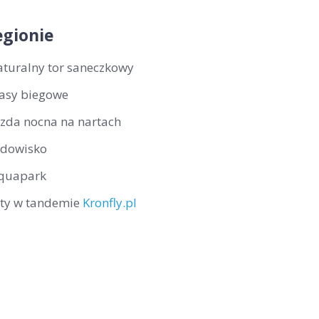
gionie
aturalny tor saneczkowy
rasy biegowe
azda nocna na nartach
odowisko
quapark
oty w tandemie
Kronfly.pl