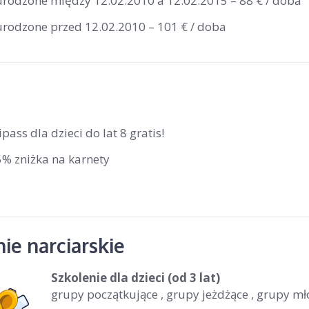
 urodzone między 12.02.2010 a 12.02.2015 – 88 € / doba
 urodzone przed 12.02.2010 – 101 € / doba
ipass dla dzieci do lat 8 gratis!
5% zniżka na karnety
ie narciarskie
Szkolenie dla dzieci
(od 3 lat)
grupy początkujące , grupy jeżdżące , grupy m