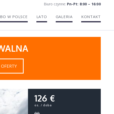
Biuro czynne:
Pn-Pt: 8:00 – 16:00
BO W POLSCE
LATO
GALERIA
KONTAKT
IWALNA
 OFERTY
126 €
os. / doba