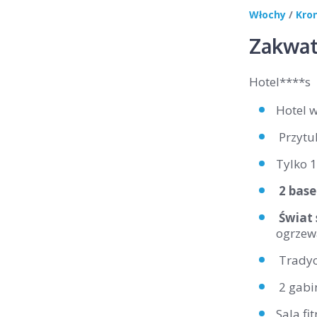
Włochy
/
Kro
Zakwat
Hotel****s
Hotel 
Przytu
Tylko 1
2 bas
Świat
ogrzew
Tradycy
2 gabi
Sala fi