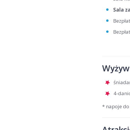
Sala z
Bezpła
Bezpła
Wyżywi
śniada
4-dani
* napoje do
Atrakc