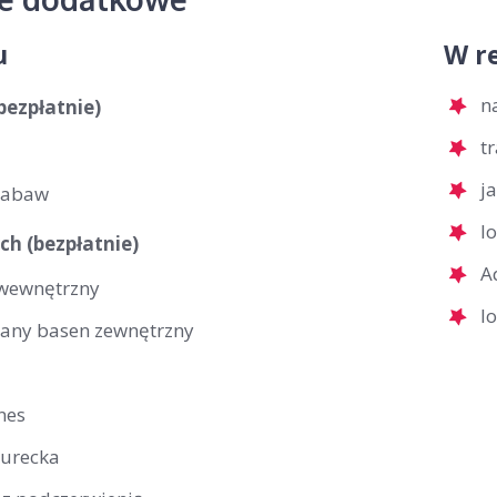
u
W re
n
(bezpłatnie)
t
j
zabaw
l
ch (bezpłatnie)
A
wewnętrzny
l
any basen zewnętrzny
tnes
turecka