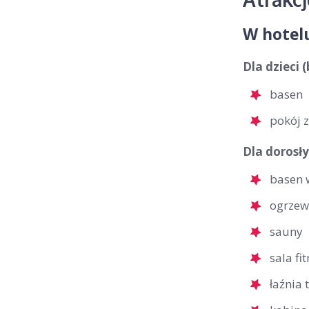
W hotel
Dla dzieci 
basen
pokój 
Dla dorosły
basen 
ogrzew
sauny
sala fi
łaźnia 