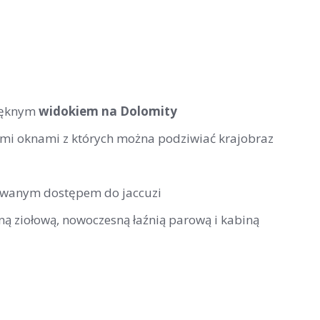
pięknym
widokiem na Dolomity
ymi oknami z których można podziwiać krajobraz
rowanym dostępem do jaccuzi
ną ziołową, nowoczesną łaźnią parową i kabiną