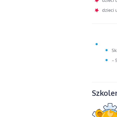
dzieci
dzieci
Sk
– 
Szkolen