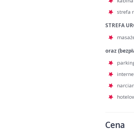
kabina
strefa 
STREFA URO
masaże
oraz (bezpł
parkin
interne
narcia
hotelo
Cena