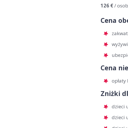
126 €
/ oso
Cena ob
zakwat
wyżywi
ubezpi
Cena nie
opłaty 
Zniżki d
dzieci 
dzieci