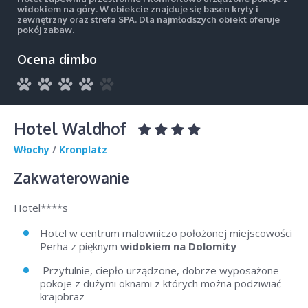
widokiem na góry. W obiekcie znajduje się basen kryty i
zewnętrzny oraz strefa SPA. Dla najmłodszych obiekt oferuje
pokój zabaw.
Ocena dimbo
Hotel Waldhof
Włochy
/
Kronplatz
Zakwaterowanie
Hotel****s
Hotel w centrum malowniczo położonej miejscowości
Perha z pięknym
widokiem na Dolomity
Przytulnie, ciepło urządzone, dobrze wyposażone
pokoje z dużymi oknami z których można podziwiać
krajobraz