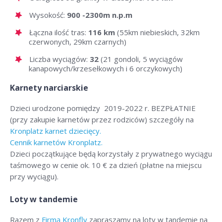
Wysokość:
900 -2300m n.p.m
Łączna ilość tras:
116 km
(55km niebieskich, 32km
czerwonych, 29km czarnych)
Liczba wyciągów:
32
(21 gondoli, 5 wyciągów
kanapowych/krzesełkowych i 6 orczykowych)
Karnety narciarskie
Dzieci urodzone pomiędzy 2019-2022 r. BEZPŁATNIE
(przy zakupie karnetów przez rodziców) szczegóły na
Kronplatz karnet dziecięcy.
Cennik karnetów Kronplatz.
Dzieci początkujące będą korzystały z prywatnego wyciągu
taśmowego w cenie ok. 10 € za dzień (płatne na miejscu
przy wyciągu).
Loty w tandemie
Razem z
Firmą Kronfly
zapraszamy na loty w tandemie na