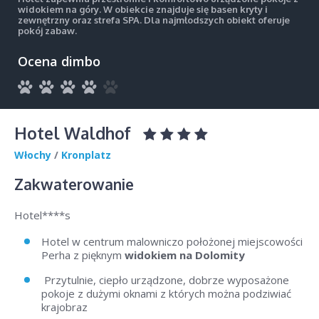
widokiem na góry. W obiekcie znajduje się basen kryty i
zewnętrzny oraz strefa SPA. Dla najmłodszych obiekt oferuje
pokój zabaw.
Ocena dimbo
Hotel Waldhof
Włochy
/
Kronplatz
Zakwaterowanie
Hotel****s
Hotel w centrum malowniczo położonej miejscowości
Perha z pięknym
widokiem na Dolomity
Przytulnie, ciepło urządzone, dobrze wyposażone
pokoje z dużymi oknami z których można podziwiać
krajobraz