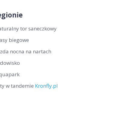
gionie
aturalny tor saneczkowy
rasy biegowe
azda nocna na nartach
odowisko
quapark
oty w tandemie
Kronfly.pl