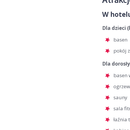
W hotel
Dla dzieci 
basen
pokój 
Dla dorosły
basen 
ogrzew
sauny
sala fi
łaźnia 