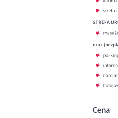
kabina
strefa 
STREFA URO
masaże
oraz (bezpł
parkin
interne
narcia
hotelo
Cena