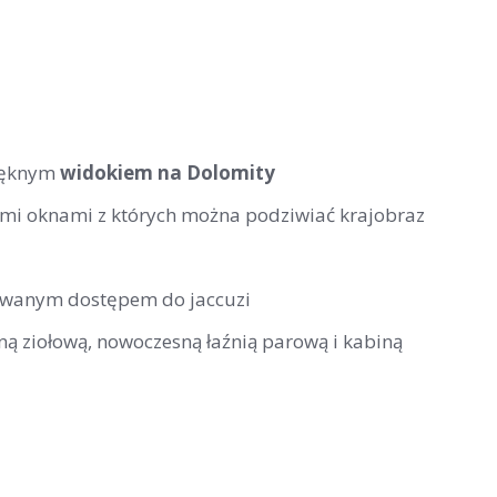
pięknym
widokiem na Dolomity
ymi oknami z których można podziwiać krajobraz
rowanym dostępem do jaccuzi
ną ziołową, nowoczesną łaźnią parową i kabiną