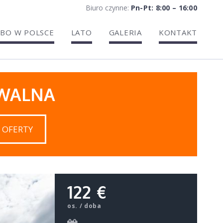
Biuro czynne:
Pn-Pt: 8:00 – 16:00
BO W POLSCE
LATO
GALERIA
KONTAKT
IWALNA
 OFERTY
122 €
os. / doba