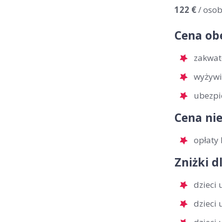
122 €
/ oso
Cena ob
zakwat
wyżywi
ubezpi
Cena nie
opłaty 
Zniżki d
dzieci 
dzieci