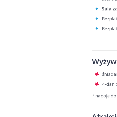
Sala z
Bezpła
Bezpła
Wyżywi
śniada
4-dani
* napoje do
Atrakc