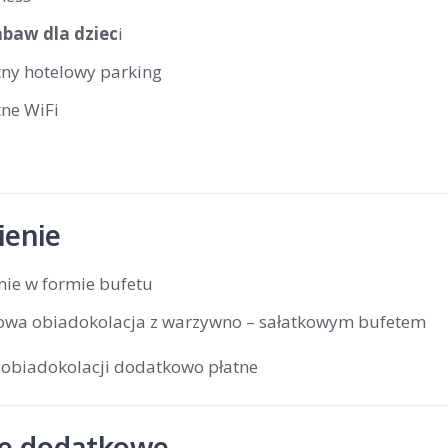
abaw dla dziec
i
tny hotelowy parking
tne WiFi
enie
nie w formie bufetu
owa obiadokolacja z warzywno – sałatkowym bufetem
 obiadokolacji dodatkowo płatne
je dodatkowe