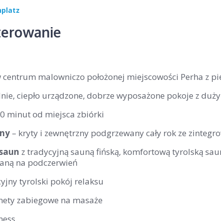
nplatz
erowanie
w centrum malowniczo położonej miejscowości Perha z 
lnie, ciepło urządzone, dobrze wyposażone pokoje z duż
0 minut od miejsca zbiórki
eny
– kryty i zewnętrzny podgrzewany cały rok ze zinteg
 saun
z tradycyjną sauną fińską, komfortową tyrolską sau
aną na podczerwień
jny tyrolski pokój relaksu
nety zabiegowe na masaże
tness