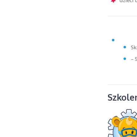
dzieci
Sk
– 
Szkolen