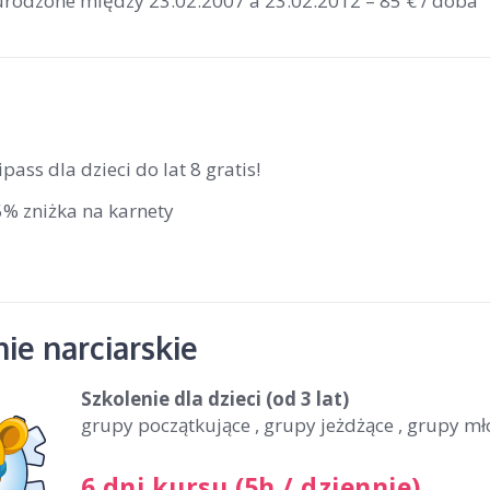
 urodzone między 23.02.2007 a 23.02.2012 – 85 € / doba
ipass dla dzieci do lat 8 gratis!
5% zniżka na karnety
ie narciarskie
Szkolenie dla dzieci
(od 3 lat)
grupy początkujące , grupy jeżdżące , grupy m
6 dni kursu (5h / dziennie)