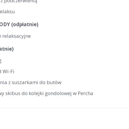
 z podczerwienią
relaksu
DY (odpłatnie)
 relaksacyjne
atnie)
g
t Wi-Fi
rnia z suszarkami do butów
wy skibus do kolejki gondolowej w Percha