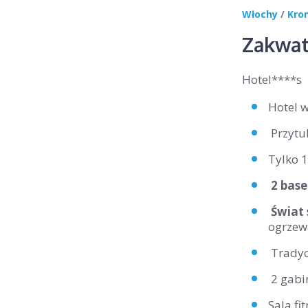
Włochy
/
Kro
Zakwat
Hotel****s
Hotel 
Przytu
Tylko 1
2 bas
Świat
ogrzew
Tradycy
2 gabi
Sala fi