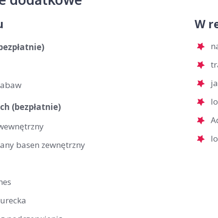
u
W re
n
(bezpłatnie)
t
j
zabaw
l
ch (bezpłatnie)
A
wewnętrzny
l
any basen zewnętrzny
tnes
turecka