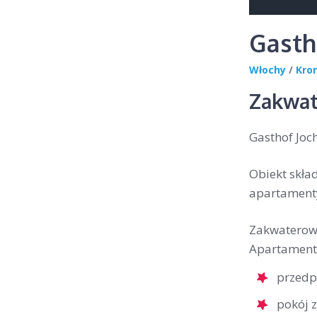
Gasth
Włochy
/
Kro
Zakwat
Gasthof Joc
Obiekt skła
apartament
Zakwaterowa
Apartamenty
przedp
pokój 