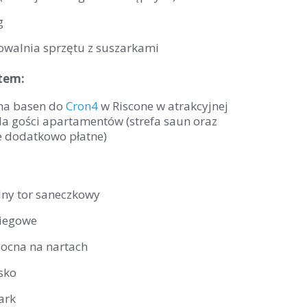
g
owalnia sprzętu z suszarkami
tem:
na basen do
Cron4
w Riscone w atrakcyjnej
la gości apartamentów (strefa saun oraz
 dodatkowo płatne)
lny tor saneczkowy
biegowe
nocna na nartach
sko
ark