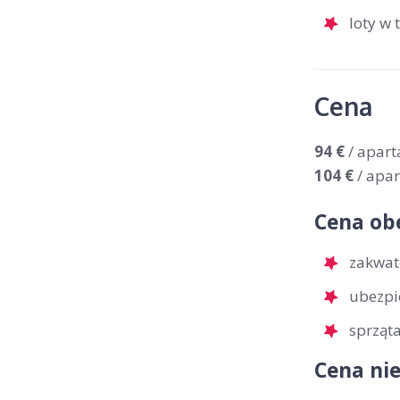
loty w
Cena
94 €
/ apar
104 €
/ apa
Cena ob
zakwat
ubezpi
sprząt
Cena nie