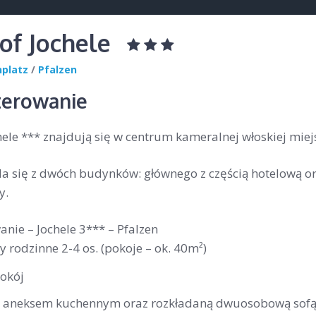
of Jochele
nplatz
/
Pfalzen
erowanie
hele *** znajdują się w centrum kameralnej włoskiej miej
da się z dwóch budynków: głównego z częścią hotelową or
y.
nie – Jochele 3*** – Pfalzen
 rodzinne 2-4 os. (pokoje – ok. 40m²)
okój
z aneksem kuchennym oraz rozkładaną dwuosobową sof