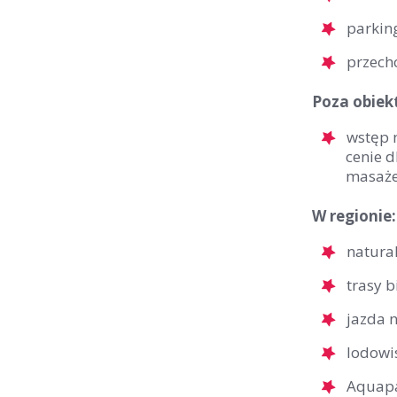
parkin
przech
Poza obiek
wstęp 
cenie d
masaże
W regionie:
natura
trasy 
jazda 
lodowi
Aquap