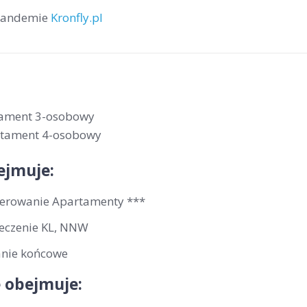
 tandemie
Kronfly.pl
tament 3-osobowy
rtament 4-osobowy
ejmuje:
erowanie Apartamenty ***
eczenie KL, NNW
anie końcowe
 obejmuje: