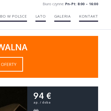
Biuro czynne:
Pn-Pt: 8:00 – 16:00
BO W POLSCE
LATO
GALERIA
KONTAKT
IWALNA
 OFERTY
94 €
ap. / doba