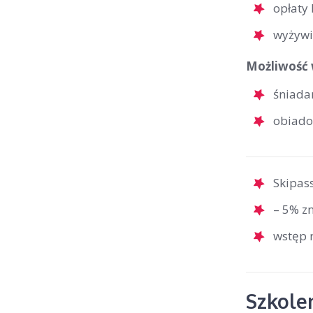
opłaty 
wyżywi
Możliwość 
śniadan
obiadok
Skipass
– 5% zn
wstęp 
Szkolen