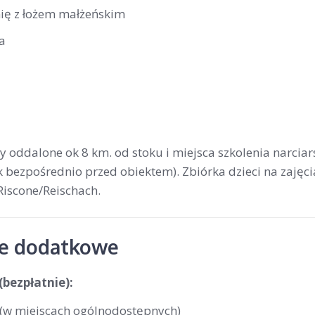
nię z łożem małżeńskim
a
 oddalone ok 8 km. od stoku i miejsca szkolenia narc
k bezpośrednio przed obiektem). Zbiórka dzieci na zajęci
Riscone/Reischach.
je dodatkowe
(bezpłatnie):
i (w miejscach ogólnodostępnych)