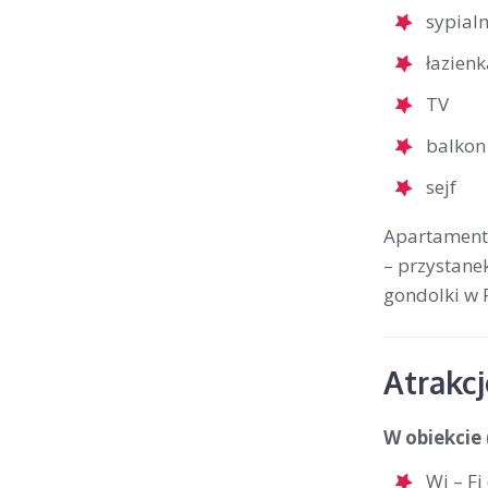
sypial
łazienk
TV
balkon
sejf
Apartamenty
– przystane
gondolki w 
Atrakc
W obiekcie 
Wi – F