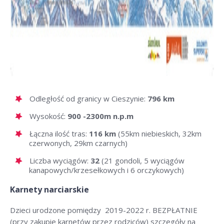
Odległość od granicy w Cieszynie:
796 km
Wysokość:
900 -2300m n.p.m
Łączna ilość tras:
116 km
(55km niebieskich, 32km
czerwonych, 29km czarnych)
Liczba wyciągów:
32
(21 gondoli, 5 wyciągów
kanapowych/krzesełkowych i 6 orczykowych)
Karnety narciarskie
Dzieci urodzone pomiędzy 2019-2022 r. BEZPŁATNIE
(przy zakupie karnetów przez rodziców) szczegóły na