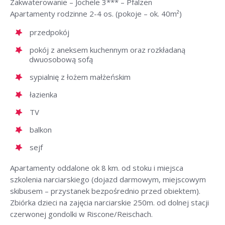
Zakwaterowanie – Jochele 3*** – Pfalzen
Apartamenty rodzinne 2-4 os. (pokoje – ok. 40m²)
przedpokój
pokój z aneksem kuchennym oraz rozkładaną
dwuosobową sofą
sypialnię z łożem małżeńskim
łazienka
TV
balkon
sejf
Apartamenty oddalone ok 8 km. od stoku i miejsca
szkolenia narciarskiego (dojazd darmowym, miejscowym
skibusem – przystanek bezpośrednio przed obiektem).
Zbiórka dzieci na zajęcia narciarskie 250m. od dolnej stacji
czerwonej gondolki w Riscone/Reischach.