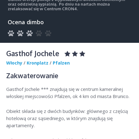
oraz oddzielną sypialnią. Po dniu na nartach można
zrelaksować się w Centrum CRON4.
Ocena dimbo
Gasthof Jochele
Włochy
/
Kronplatz
/
Pfalzen
Zakwaterowanie
Gasthof Jochele *** znajdują się w centrum kameralnej
włoskiej miejscowości Pfalzen, ok 4 km od miasta Brunico.
Obiekt składa się z dwóch budynków: głównego z częścią
hotelową oraz sąsiedniego, w którym znajdują się
apartamenty.