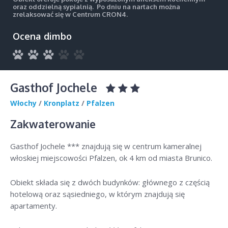
oraz oddzielną sypialnią. Po dniu na nartach można
zrelaksować się w Centrum CRON4.
Ocena dimbo
Gasthof Jochele
Włochy
/
Kronplatz
/
Pfalzen
Zakwaterowanie
Gasthof Jochele *** znajdują się w centrum kameralnej
włoskiej miejscowości Pfalzen, ok 4 km od miasta Brunico.
Obiekt składa się z dwóch budynków: głównego z częścią
hotelową oraz sąsiedniego, w którym znajdują się
apartamenty.