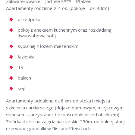
Zakwaterowanie – Jochele 3*** – Pfalzen
Apartamenty rodzinne 2-4 os. (pokoje – ok. 40m²)
przedpokój
pokój z aneksem kuchennym oraz rozkładaną
dwuosobową sofą
sypialnię z łożem małżeńskim
łazienka
TV
balkon
sejf
Apartamenty oddalone ok 8 km. od stoku i miejsca
szkolenia narciarskiego (dojazd darmowym, miejscowym
skibusem – przystanek bezpośrednio przed obiektem).
Zbiórka dzieci na zajęcia narciarskie 250m. od dolnej stacji
czerwonej gondolki w Riscone/Reischach.