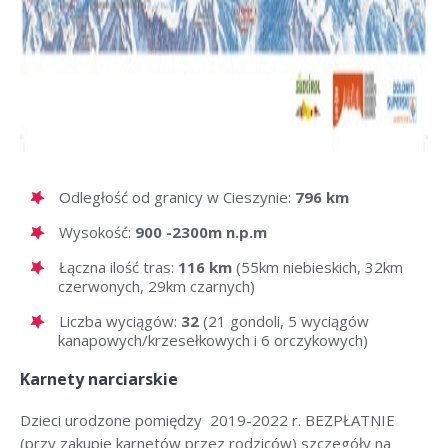
Odległość od granicy w Cieszynie:
796 km
Wysokość:
900 -2300m n.p.m
Łączna ilość tras:
116 km
(55km niebieskich, 32km
czerwonych, 29km czarnych)
Liczba wyciągów:
32
(21 gondoli, 5 wyciągów
kanapowych/krzesełkowych i 6 orczykowych)
Karnety narciarskie
Dzieci urodzone pomiędzy 2019-2022 r. BEZPŁATNIE
(przy zakupie karnetów przez rodziców) szczegóły na