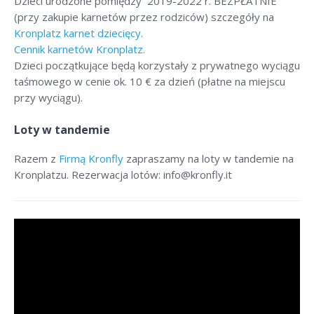
Dzieci urodzone pomiędzy 2019-2022 r. BEZPŁATNIE
(przy zakupie karnetów przez rodziców) szczegóły na
Kronplatz karnet dziecięcy.
Cennik karnetów Kronplatz.
Dzieci początkujące będą korzystały z prywatnego wyciągu
taśmowego w cenie ok. 10 € za dzień (płatne na miejscu
przy wyciągu).
Loty w tandemie
Razem z
Firmą Kronfly
zapraszamy na loty w tandemie na
Kronplatzu. Rezerwacja lotów: info@kronfly.it