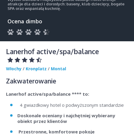
atrakcje dla dzieci i dorosłych: baseny, klub dziecięcy, bogate
SPA oraz wspaniałą kuchnię.
Ocena dimbo
Lanerhof active/spa/balance
Włochy
/
Kronplatz
/
Montal
Zakwaterowanie
Lanerhof active/spa/balance **** to:
4 gwiazdkowy hotel o podwyższonym standardzie
Doskonale oceniany i najchętniej wybierany
obiekt przez klientów
Przestronne, komfortowe pokoje