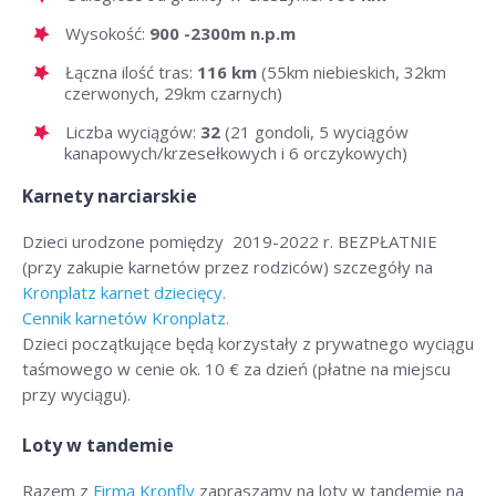
Wysokość:
900 -2300m n.p.m
Łączna ilość tras:
116 km
(55km niebieskich, 32km
czerwonych, 29km czarnych)
Liczba wyciągów:
32
(21 gondoli, 5 wyciągów
kanapowych/krzesełkowych i 6 orczykowych)
Karnety narciarskie
Dzieci urodzone pomiędzy 2019-2022 r. BEZPŁATNIE
(przy zakupie karnetów przez rodziców) szczegóły na
Kronplatz karnet dziecięcy.
Cennik karnetów Kronplatz.
Dzieci początkujące będą korzystały z prywatnego wyciągu
taśmowego w cenie ok. 10 € za dzień (płatne na miejscu
przy wyciągu).
Loty w tandemie
Razem z
Firmą Kronfly
zapraszamy na loty w tandemie na