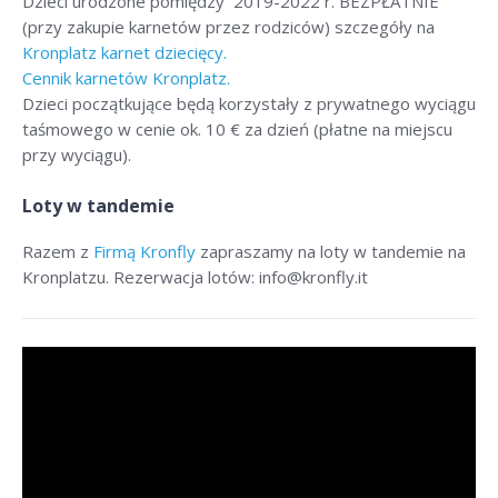
Dzieci urodzone pomiędzy 2019-2022 r. BEZPŁATNIE
(przy zakupie karnetów przez rodziców) szczegóły na
Kronplatz karnet dziecięcy.
Cennik karnetów Kronplatz.
Dzieci początkujące będą korzystały z prywatnego wyciągu
taśmowego w cenie ok. 10 € za dzień (płatne na miejscu
przy wyciągu).
Loty w tandemie
Razem z
Firmą Kronfly
zapraszamy na loty w tandemie na
Kronplatzu. Rezerwacja lotów: info@kronfly.it