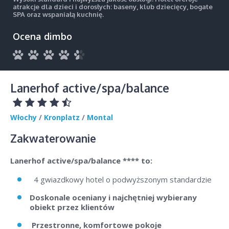
atrakcje dla dzieci i dorosłych: baseny, klub dziecięcy, bogate
SPA oraz wspaniałą kuchnię.
Ocena dimbo
Lanerhof active/spa/balance
Włochy
/
Kronplatz
/
Montal
Zakwaterowanie
Lanerhof active/spa/balance **** to:
4 gwiazdkowy hotel o podwyższonym standardzie
Doskonale oceniany i najchętniej wybierany
obiekt przez klientów
Przestronne, komfortowe pokoje