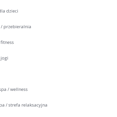
la dzieci
 / przebieralnia
 fitness
 jogi
spa / wellness
pa / strefa relaksacyjna