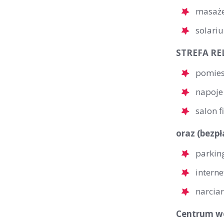
masaż
solari
STREFA REL
pomies
napoje
salon f
oraz (bezpł
parkin
interne
narcia
Centrum wel