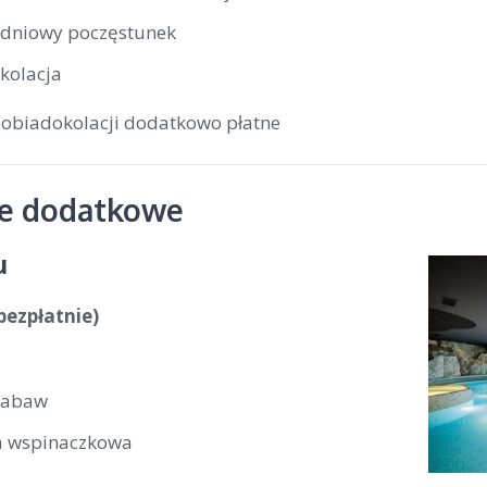
dniowy poczęstunek
kolacja
 obiadokolacji dodatkowo płatne
je dodatkowe
u
(bezpłatnie)
zabaw
a wspinaczkowa