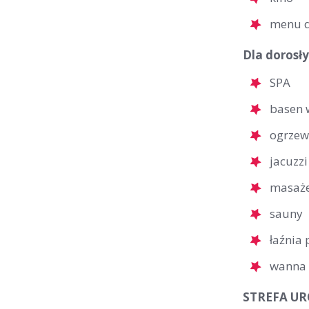
menu d
Dla dorosły
SPA
basen 
ogrzew
jacuzzi
masaż
sauny
łaźnia
wanna
STREFA URO