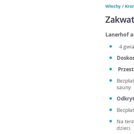
Włochy
/
Kro
Zakwat
Lanerhof ac
4 gwia
Doskon
Przes
Bezpła
sauny
Odkryt
Bezpłat
Na tere
dzieci