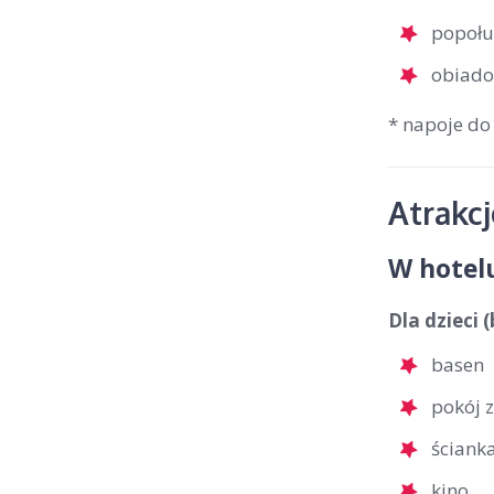
popołu
obiado
* napoje do
Atrakc
W hotel
Dla dzieci 
basen
pokój 
ściank
kino