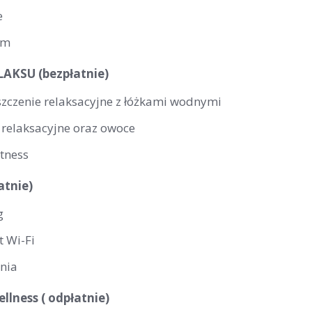
e
um
AKSU (bezpłatnie)
zczenie relaksacyjne z łóżkami wodnymi
 relaksacyjne oraz owoce
itness
atnie)
g
t Wi-Fi
rnia
lness ( odpłatnie)