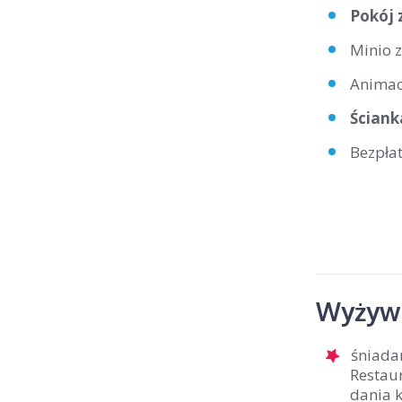
Pokój
Minio 
Animacj
Ścian
Bezpła
Wyżywi
śniada
Restaur
dania 