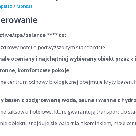
nplatz
/
Montal
erowanie
tive/spa/balance **** to:
zdkowy hotel o podwyższonym standardzie
ale oceniany i najchętniej wybierany obiekt przez k
tronne, komfortowe pokoje
tne centrum odnowy biologicznej obejmuje kryty basen,
y basen z podgrzewaną wodą, sauna i wanna z hyd
ne taksówki hotelowe, które gwarantują transport do stac
nie obiektu znajduje się palarnia z kominkiem, małe cen