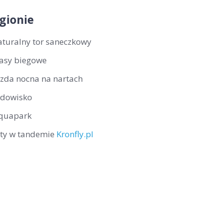
gionie
aturalny tor saneczkowy
rasy biegowe
azda nocna na nartach
odowisko
quapark
oty w tandemie
Kronfly.pl