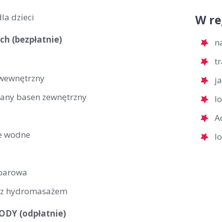
la dzieci
W re
ch (bezpłatnie)
n
t
wewnętrzny
j
any basen zewnętrzny
l
A
e wodne
l
 parowa
 z hydromasażem
DY (odpłatnie)