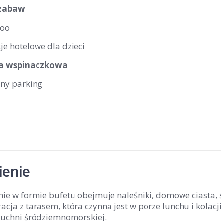
 zabaw
zoo
e hotelowe dla dzieci
ka wspinaczkowa
tny parking
enie
nie w formie bufetu obejmuje naleśniki, domowe ciasta, 
acja z tarasem, która czynna jest w porze lunchu i kolac
kuchni śródziemnomorskiej.