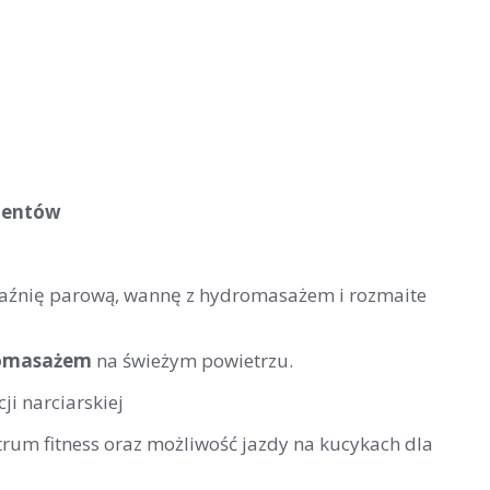
lientów
 łaźnię parową, wannę z hydromasażem i rozmaite
romasażem
na świeżym powietrzu.
ji narciarskiej
trum fitness oraz możliwość jazdy na kucykach dla