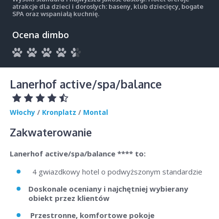
atrakcje dla dzieci i dorosłych: baseny, klub dziecięcy, bogate
SPA oraz wspaniałą kuchnię.
Ocena dimbo
Lanerhof active/spa/balance
Włochy
/
Kronplatz
/
Montal
Zakwaterowanie
Lanerhof active/spa/balance **** to:
4 gwiazdkowy hotel o podwyższonym standardzie
Doskonale oceniany i najchętniej wybierany
obiekt przez klientów
Przestronne, komfortowe pokoje