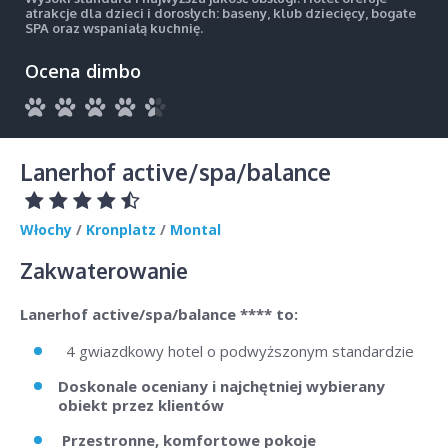
atrakcje dla dzieci i dorosłych: baseny, klub dziecięcy, bogate
SPA oraz wspaniałą kuchnię.
Ocena dimbo
Lanerhof active/spa/balance
Włochy
/
Kronplatz
/
Montal
Zakwaterowanie
Lanerhof active/spa/balance **** to:
4 gwiazdkowy hotel o podwyższonym standardzie
Doskonale oceniany i najchętniej wybierany
obiekt przez klientów
Przestronne, komfortowe pokoje