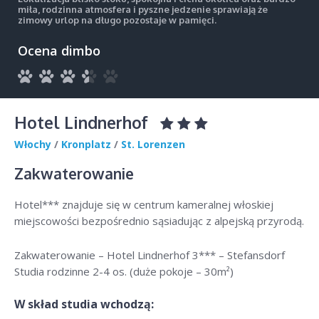
miła, rodzinna atmosfera i pyszne jedzenie sprawiają że
zimowy urlop na długo pozostaje w pamięci.
Ocena dimbo
Hotel Lindnerhof
Włochy
/
Kronplatz
/
St. Lorenzen
Zakwaterowanie
Hotel*** znajduje się w centrum kameralnej włoskiej
miejscowości bezpośrednio sąsiadując z alpejską przyrodą.
Zakwaterowanie – Hotel Lindnerhof 3*** – Stefansdorf
Studia rodzinne 2-4 os. (duże pokoje – 30m²)
W skład studia wchodzą: