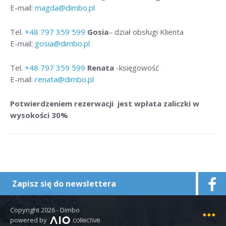
E-mail:
magda@dimbo.pl
Tel.
+48
797 359 599
Gosia
– dział obsługi Klienta
E-mail:
gosia@dimbo.pl
Tel.
+48
797 359 599
Renata
-księgowość
E-mail:
renata@dimbo.pl
Potwierdzeniem rezerwacji jest wpłata zaliczki w
wysokości 30%
Zapisz się do newslettera
Copyright 2026 - Dimbo
Mapa strony
powered by