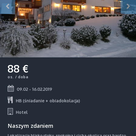
88 €
os. / doba
09.02 - 16.02.2019
HB (śniadanie + obiadokolacja)
Hotel
Naszym zdaniem
Lokalizacja blisko stoku, spokojna i cicha okolica oraz bardzo