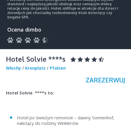
standard i najwyższą jakość obsługi oraz ceniącym dobrą
relację ceny do jakości. Hotel obfituje w atrakcje dla dzieci i
dorosłych jak chociażby rozbudowany klub dziecięcy czy
bogate SPA.
Ocena dimbo
Hotel Solvie ****s
Włochy
/
Kronplatz
/
Pfalzen
ZAREZERWUJ
Hotel Solvie ****s to:
Hotel po świeżym remoncie – dawny Sonnenhof,
należący do rodziny Winklerów