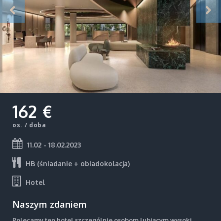
162 €
os. / doba
11.02 - 18.02.2023
HB (śniadanie + obiadokolacja)
Hotel
Naszym zdaniem
Polecamy ten hotel szczególnie osobom lubiącym wysoki