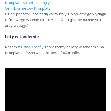
Kronplatz karnet dziecięcy.
Cennik karnetów Kronplatz.
Dzieci początkujące będą korzystały z prywatnego wyciągu
taśmowego w cenie ok. 10 € za dzień (płatne na miejscu
przy wyciągu).
Loty w tandemie
Razem z
Firmą Kronfly
zapraszamy na loty w tandemie na
Kronplatzu. Rezerwacja lotów: info@kronfly.it