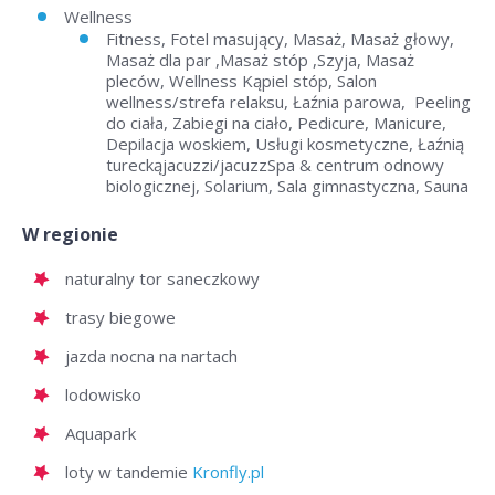
Wellness
Fitness, Fotel masujący, Masaż, Masaż głowy,
Masaż dla par ,Masaż stóp ,Szyja, Masaż
pleców, Wellness Kąpiel stóp, Salon
wellness/strefa relaksu, Łaźnia parowa, Peeling
do ciała, Zabiegi na ciało, Pedicure, Manicure,
Depilacja woskiem, Usługi kosmetyczne, Łaźnią
tureckąjacuzzi/jacuzzSpa & centrum odnowy
biologicznej, Solarium, Sala gimnastyczna, Sauna
W regionie
naturalny tor saneczkowy
trasy biegowe
jazda nocna na nartach
lodowisko
Aquapark
loty w tandemie
Kronfly.pl