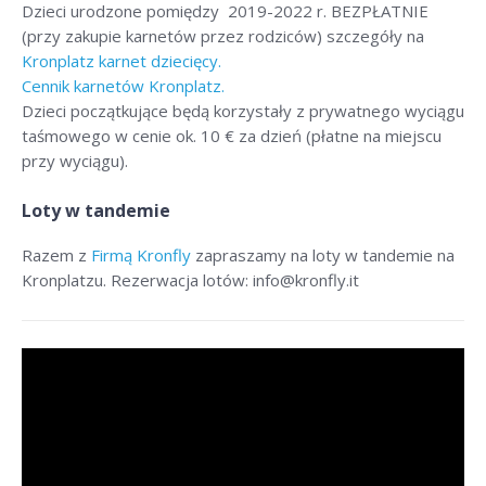
Dzieci urodzone pomiędzy 2019-2022 r. BEZPŁATNIE
(przy zakupie karnetów przez rodziców) szczegóły na
Kronplatz karnet dziecięcy.
Cennik karnetów Kronplatz.
Dzieci początkujące będą korzystały z prywatnego wyciągu
taśmowego w cenie ok. 10 € za dzień (płatne na miejscu
przy wyciągu).
Loty w tandemie
Razem z
Firmą Kronfly
zapraszamy na loty w tandemie na
Kronplatzu. Rezerwacja lotów: info@kronfly.it