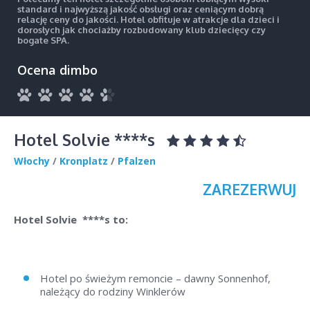
standard i najwyższą jakość obsługi oraz ceniącym dobrą
relację ceny do jakości. Hotel obfituje w atrakcje dla dzieci i
dorosłych jak chociażby rozbudowany klub dziecięcy czy
bogate SPA.
Ocena dimbo
Hotel Solvie ****s
Włochy
/
Kronplatz
/
Pfalzen
ZAREZERWUJ
Hotel Solvie ****s to:
Hotel po świeżym remoncie – dawny Sonnenhof,
należący do rodziny Winklerów