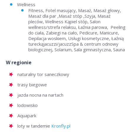
Wellness
Fitness, Fotel masujący, Masaż, Masaż głowy,
Masaż dla par ,Masaż stóp ,Szyja, Masaż
pleców, Wellness Kąpiel stóp, Salon
wellness/strefa relaksu, Łaźnia parowa, Peeling
do ciała, Zabiegi na ciało, Pedicure, Manicure,
Depilacja woskiem, Usługi kosmetyczne, Łaźnią
tureckąjacuzzi/jacuzzSpa & centrum odnowy
biologicznej, Solarium, Sala gimnastyczna, Sauna
W regionie
naturalny tor saneczkowy
trasy biegowe
jazda nocna na nartach
lodowisko
Aquapark
loty w tandemie
Kronfly.pl