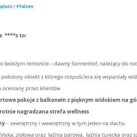
nplatz
/
Pfalzen
e ****s to:
po świeżym remoncie – dawny Sonnenhof, należący do ro
 położony obiekt z którego rozpościera się wspaniały wi
 oceniany przez klientów
towe pokoje z balkonem z pięknym widokiem na gór
rotnie nagradzana strefa wellness
ny
– zewnętrzny i wewnętrzny w tym jeden na dachu
ińska, ziołowa oraz łaźnia parowa, łaźnia turecka oraz s