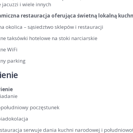
 jacuzzi i wiele innych
miczna restauracja oferująca świetną lokalną kuchn
 okolica – sąsiedztwo sklepów i restauracji
ne taksówki hotelowe na stoki narciarskie
tne WiFi
tny parking
enie
ienie
iadanie
południowy poczęstunek
iadokolacja
stauracja serwuje dania kuchni narodowej i południowoty