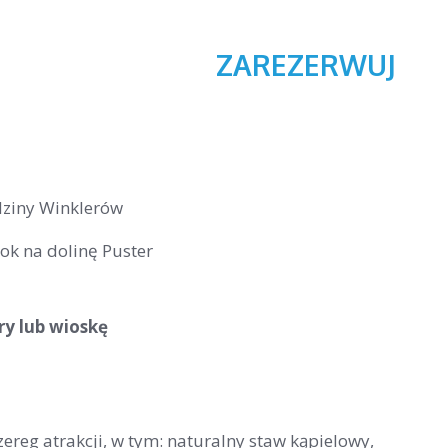
ZAREZERWUJ
dziny Winklerów
dok na dolinę Puster
y lub wioskę
zereg atrakcji, w tym: naturalny staw kąpielowy,