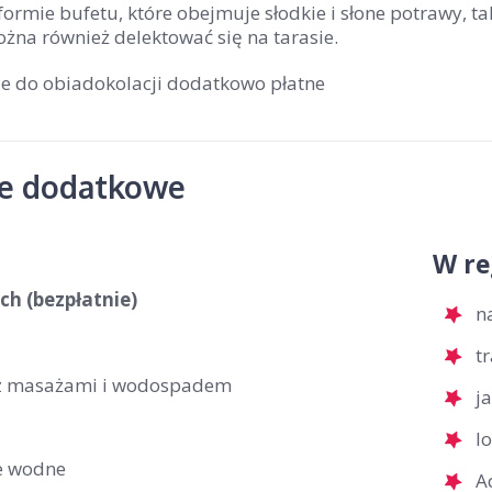
formie bufetu, które obejmuje słodkie i słone potrawy, tak
żna również delektować się na tarasie.
je do obiadokolacji dodatkowo płatne
je dodatkowe
W re
ch (bezpłatnie)
n
t
z masażami i wodospadem
j
l
e wodne
A