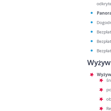
odkryte
Panora
Dogodna
Bezpłat
Bezpła
Bezpła
Wyżywi
Wyżyw
śn
po
ob
Re