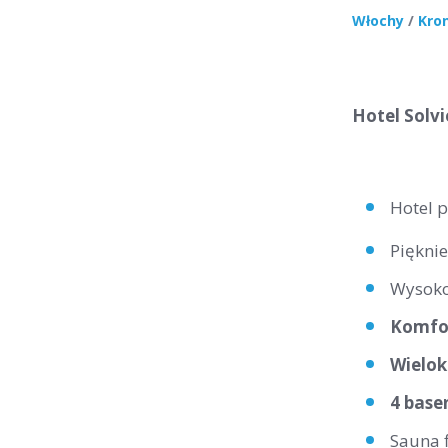
Włochy
/
Kro
Hotel Solvi
Hotel 
Pięknie
Wysoko
Komfor
Wielok
4 base
Sauna f