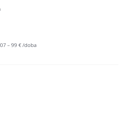
a
007 – 99 € /doba