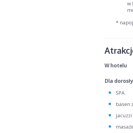
w 
mo
* napo
Atrakc
W hotelu
Dla dorosły
SPA
basen 
jacuzzi
masaż