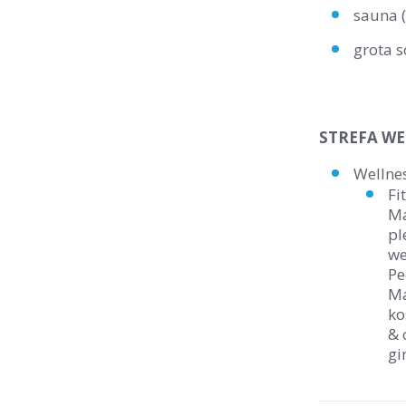
sauna (
grota s
STREFA WEL
Wellne
Fi
Ma
pl
we
Pe
Ma
ko
& 
gi