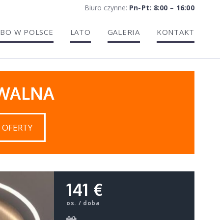
Biuro czynne:
Pn-Pt: 8:00 – 16:00
BO W POLSCE
LATO
GALERIA
KONTAKT
IWALNA
 OFERTY
141 €
os. / doba