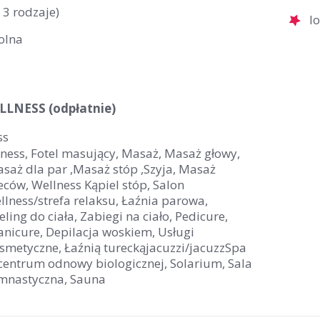
 3 rodzaje)
l
olna
LNESS (odpłatnie)
ss
tness, Fotel masujący, Masaż, Masaż głowy,
saż dla par ,Masaż stóp ,Szyja, Masaż
eców, Wellness Kąpiel stóp, Salon
llness/strefa relaksu, Łaźnia parowa,
eling do ciała, Zabiegi na ciało, Pedicure,
nicure, Depilacja woskiem, Usługi
smetyczne, Łaźnią tureckąjacuzzi/jacuzzSpa
centrum odnowy biologicznej, Solarium, Sala
mnastyczna, Sauna