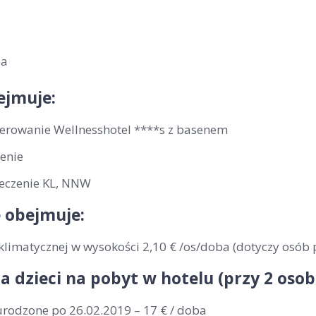
ba
ejmuje:
erowanie Wellnesshotel ****s z basenem
enie
eczenie KL, NNW
 obejmuje:
klimatycznej w wysokości 2,10 € /os/doba (dotyczy osób 
la dzieci na pobyt w hotelu (przy 2 os
urodzone po 26.02.2019 – 17 € / doba