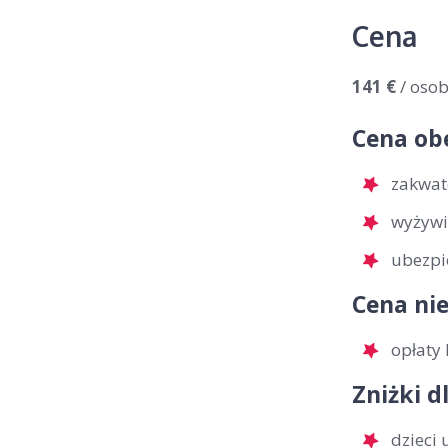
Cena
141 €
/ oso
Cena ob
zakwat
wyżywi
ubezpi
Cena nie
opłaty 
Zniżki d
dzieci 