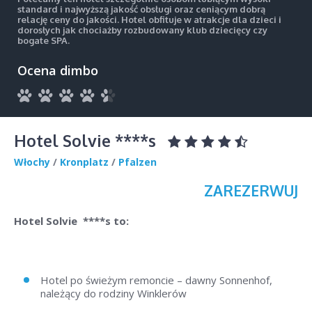
standard i najwyższą jakość obsługi oraz ceniącym dobrą
relację ceny do jakości. Hotel obfituje w atrakcje dla dzieci i
dorosłych jak chociażby rozbudowany klub dziecięcy czy
bogate SPA.
Ocena dimbo
Hotel Solvie ****s
Włochy
/
Kronplatz
/
Pfalzen
ZAREZERWUJ
Hotel Solvie ****s to:
Hotel po świeżym remoncie – dawny Sonnenhof,
należący do rodziny Winklerów