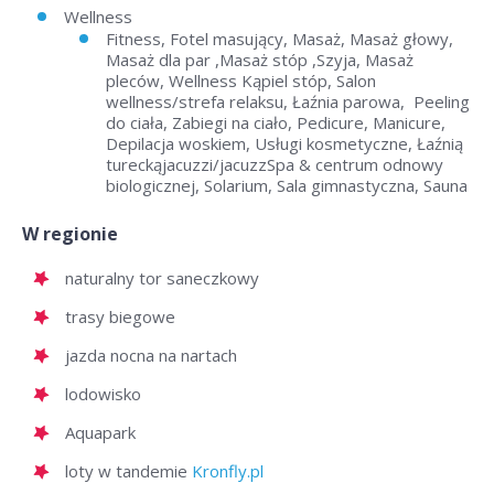
Wellness
Fitness, Fotel masujący, Masaż, Masaż głowy,
Masaż dla par ,Masaż stóp ,Szyja, Masaż
pleców, Wellness Kąpiel stóp, Salon
wellness/strefa relaksu, Łaźnia parowa, Peeling
do ciała, Zabiegi na ciało, Pedicure, Manicure,
Depilacja woskiem, Usługi kosmetyczne, Łaźnią
tureckąjacuzzi/jacuzzSpa & centrum odnowy
biologicznej, Solarium, Sala gimnastyczna, Sauna
W regionie
naturalny tor saneczkowy
trasy biegowe
jazda nocna na nartach
lodowisko
Aquapark
loty w tandemie
Kronfly.pl