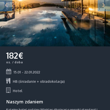
182€
os. / doba
15.01 - 22.01.2022
HB (śniadanie + obiadokolacja)
Hotel
Naszym zdaniem
Kolejny hotel rodziny Winkler dbającej o wysoki standard i