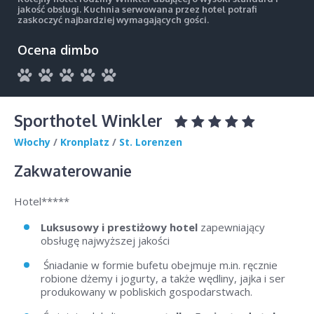
jakość obsługi. Kuchnia serwowana przez hotel potrafi
zaskoczyć najbardziej wymagających gości.
Ocena dimbo
Sporthotel Winkler
Włochy
/
Kronplatz
/
St. Lorenzen
Zakwaterowanie
Hotel*****
Luksusowy i prestiżowy hotel
zapewniający
obsługę najwyższej jakości
Śniadanie w formie bufetu obejmuje m.in. ręcznie
robione dżemy i jogurty, a także wędliny, jajka i ser
produkowany w pobliskich gospodarstwach.