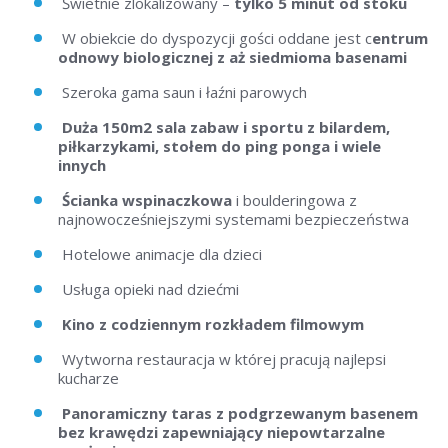
Świetnie zlokalizowany –
tylko 5 minut od stoku
W obiekcie do dyspozycji gości oddane jest c
entrum
odnowy biologicznej z aż siedmioma basenami
Szeroka gama saun i łaźni parowych
Duża 150m2 sala zabaw i sportu z bilardem,
piłkarzykami, stołem do ping ponga i wiele
innych
Ścianka wspinaczkowa
i boulderingowa z
najnowocześniejszymi systemami bezpieczeństwa
Hotelowe animacje dla dzieci
Usługa opieki nad dziećmi
Kino z codziennym rozkładem filmowym
Wytworna restauracja w której pracują najlepsi
kucharze
Panoramiczny taras z podgrzewanym basenem
bez krawędzi zapewniający niepowtarzalne