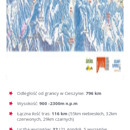
Odległość od granicy w Cieszynie:
796 km
Wysokość:
900 -2300m n.p.m
Łączna ilość tras:
116 km
(55km niebieskich, 32km
czerwonych, 29km czarnych)
Liczba wyciągów:
32
(21 gondoli, 5 wyciągów