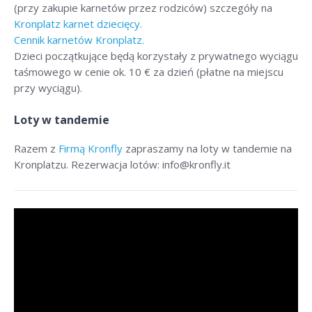
(przy zakupie karnetów przez rodziców) szczegóły na
Kronplatz karnet dziecięcy.
Cennik karnetów Kronplatz.
Dzieci początkujące będą korzystały z prywatnego wyciągu
taśmowego w cenie ok. 10 € za dzień (płatne na miejscu
przy wyciągu).
Loty w tandemie
Razem z
Firmą Kronfly
zapraszamy na loty w tandemie na
Kronplatzu. Rezerwacja lotów: info@kronfly.it