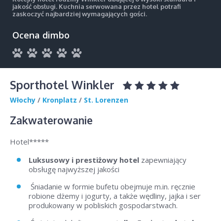
jakość obsługi. Kuchnia serwowana przez hotel potrafi
zaskoczyć najbardziej wymagających gości.
Ocena dimbo
Sporthotel Winkler
Włochy
/
Kronplatz
/
St. Lorenzen
Zakwaterowanie
Hotel*****
Luksusowy i prestiżowy hotel
zapewniający
obsługę najwyższej jakości
Śniadanie w formie bufetu obejmuje m.in. ręcznie
robione dżemy i jogurty, a także wędliny, jajka i ser
produkowany w pobliskich gospodarstwach.