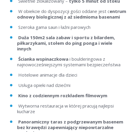
Świetnie zlokalizowany –
tylko 5 minut od stoku
W obiekcie do dyspozycji gości oddane jest c
entrum
odnowy biologicznej z aż siedmioma basenami
Szeroka gama saun i łaźni parowych
Duża 150m2 sala zabaw i sportu z bilardem,
piłkarzykami, stołem do ping ponga i wiele
innych
Ścianka wspinaczkowa
i boulderingowa z
najnowocześniejszymi systemami bezpieczeństwa
Hotelowe animacje dla dzieci
Usługa opieki nad dziećmi
Kino z codziennym rozkładem filmowym
Wytworna restauracja w której pracują najlepsi
kucharze
Panoramiczny taras z podgrzewanym basenem
bez krawędzi zapewniający niepowtarzalne