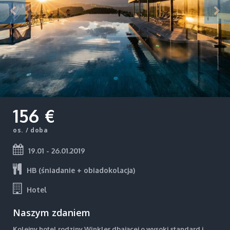
156 €
os. / doba
19.01 - 26.01.2019
HB (śniadanie + obiadokolacja)
Hotel
Naszym zdaniem
Kolejny hotel rodziny Winkler dbającej o wysoki standard i