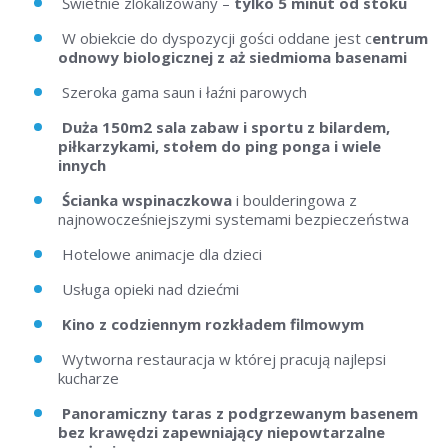
Świetnie zlokalizowany –
tylko 5 minut od stoku
W obiekcie do dyspozycji gości oddane jest c
entrum
odnowy biologicznej z aż siedmioma basenami
Szeroka gama saun i łaźni parowych
Duża 150m2 sala zabaw i sportu z bilardem,
piłkarzykami, stołem do ping ponga i wiele
innych
Ścianka wspinaczkowa
i boulderingowa z
najnowocześniejszymi systemami bezpieczeństwa
Hotelowe animacje dla dzieci
Usługa opieki nad dziećmi
Kino z codziennym rozkładem filmowym
Wytworna restauracja w której pracują najlepsi
kucharze
Panoramiczny taras z podgrzewanym basenem
bez krawędzi zapewniający niepowtarzalne