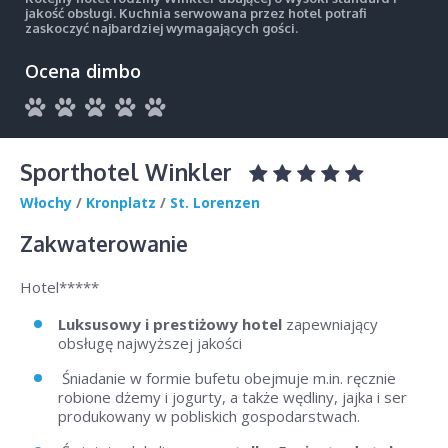
jakość obsługi. Kuchnia serwowana przez hotel potrafi
zaskoczyć najbardziej wymagających gości.
Ocena dimbo
Sporthotel Winkler
Włochy
/
Kronplatz
/
St. Lorenzen
Zakwaterowanie
Hotel*****
Luksusowy i prestiżowy hotel
zapewniający
obsługę najwyższej jakości
Śniadanie w formie bufetu obejmuje m.in. ręcznie
robione dżemy i jogurty, a także wędliny, jajka i ser
produkowany w pobliskich gospodarstwach.