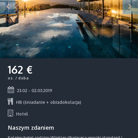
162 €
os. / doba
23.02 - 02.03.2019
HB (śniadanie + obiadokolacja)
Hotel
Naszym zdaniem
Kolejny hotel rodziny Winkler dbającej o wysoki standard i