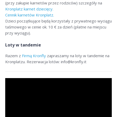
(przy zakupie karnetów przez rodziców) szczegóły na
Kronplatz karnet dziecięcy.
Cennik karnetów Kronplatz.
Dzieci początkujące będą korzystały z prywatnego wyciągu
taśmowego w cenie ok. 10 € za dzień (płatne na miejscu
przy wyciągu).
Loty w tandemie
Razem z
Firmą Kronfly
zapraszamy na loty w tandemie na
Kronplatzu. Rezerwacja lotów: info@kronfly.it