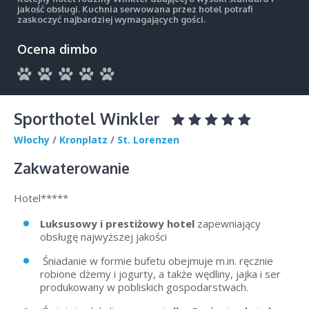
jakość obsługi. Kuchnia serwowana przez hotel potrafi
zaskoczyć najbardziej wymagających gości.
Ocena dimbo
Sporthotel Winkler
Włochy
/
Kronplatz
/
St. Lorenzen
Zakwaterowanie
Hotel*****
Luksusowy i prestiżowy hotel
zapewniający
obsługę najwyższej jakości
Śniadanie w formie bufetu obejmuje m.in. ręcznie
robione dżemy i jogurty, a także wędliny, jajka i ser
produkowany w pobliskich gospodarstwach.