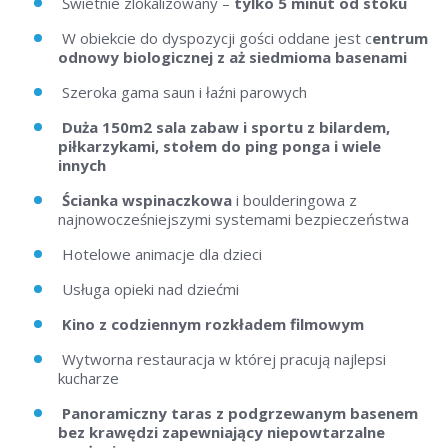
Świetnie zlokalizowany –
tylko 5 minut od stoku
W obiekcie do dyspozycji gości oddane jest c
entrum
odnowy biologicznej z aż siedmioma basenami
Szeroka gama saun i łaźni parowych
Duża 150m2 sala zabaw i sportu z bilardem,
piłkarzykami, stołem do ping ponga i wiele
innych
Ścianka wspinaczkowa
i boulderingowa z
najnowocześniejszymi systemami bezpieczeństwa
Hotelowe animacje dla dzieci
Usługa opieki nad dziećmi
Kino z codziennym rozkładem filmowym
Wytworna restauracja w której pracują najlepsi
kucharze
Panoramiczny taras z podgrzewanym basenem
bez krawędzi zapewniający niepowtarzalne