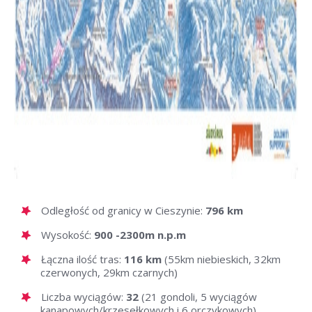
Odległość od granicy w Cieszynie:
796 km
Wysokość:
900 -2300m n.p.m
Łączna ilość tras:
116 km
(55km niebieskich, 32km
czerwonych, 29km czarnych)
Liczba wyciągów:
32
(21 gondoli, 5 wyciągów
kanapowych/krzesełkowych i 6 orczykowych)