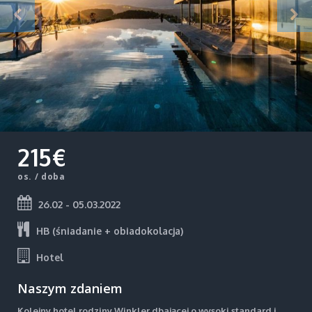
215€
os. / doba
26.02 - 05.03.2022
HB (śniadanie + obiadokolacja)
Hotel
Naszym zdaniem
Kolejny hotel rodziny Winkler dbającej o wysoki standard i