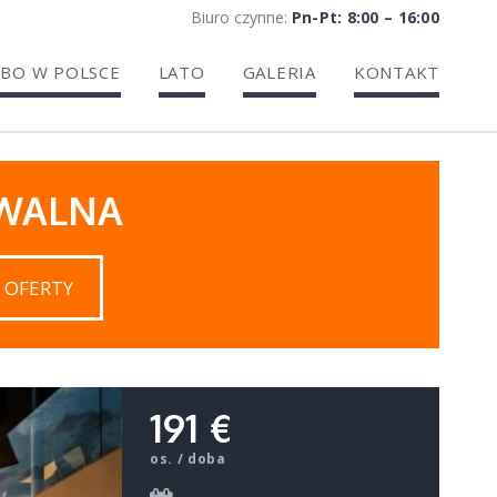
Biuro czynne:
Pn-Pt: 8:00 – 16:00
BO W POLSCE
LATO
GALERIA
KONTAKT
IWALNA
 OFERTY
191 €
os. / doba