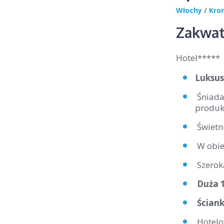
Włochy
/
Kro
Zakwat
Hotel*****
Luksus
Śniadan
produk
Świetn
W obiek
Szerok
Duża 1
Ścian
Hotelo