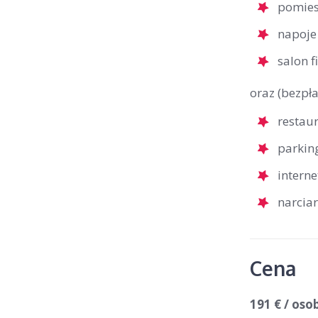
pomies
napoje
salon f
oraz (bezpła
restau
parkin
interne
narcia
Cena
191 € / oso