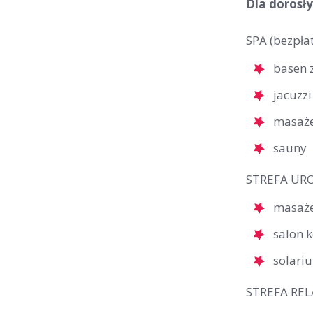
Dla dorosł
SPA (bezpłat
basen 
jacuzzi
masaż
sauny
STREFA URO
masaż
salon 
solari
STREFA RELA