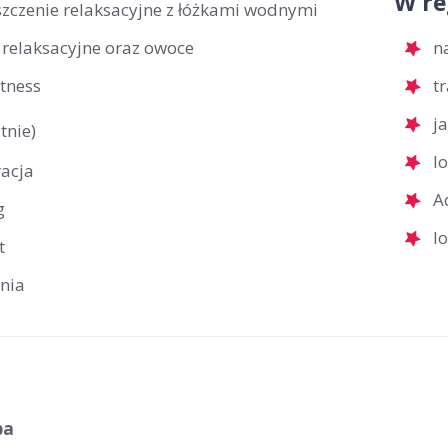
W re
zczenie relaksacyjne z łóżkami wodnymi
 relaksacyjne oraz owoce
n
itness
t
j
tnie)
l
racja
A
g
l
t
rnia
ba