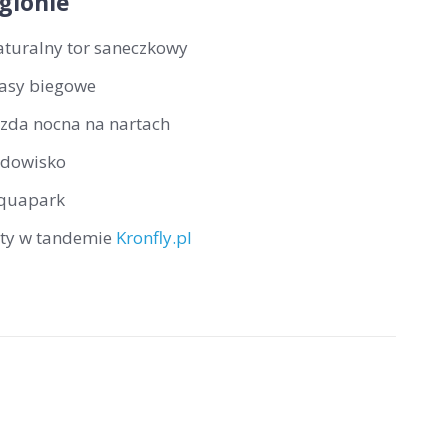
gionie
aturalny tor saneczkowy
rasy biegowe
azda nocna na nartach
odowisko
quapark
oty w tandemie
Kronfly.pl