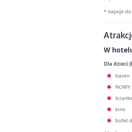
* napoje do
Atrakc
W hotel
Dla dzieci 
basen
NOWY !
ściank
kino
bufet d