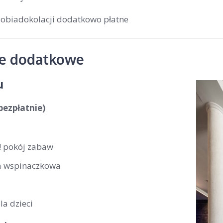
 obiadokolacji dodatkowo płatne
je dodatkowe
u
(bezpłatnie)
 pokój zabaw
a wspinaczkowa
la dzieci