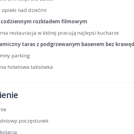
 opieki nad dziećmi
z codziennym rozkładem filmowym
a restauracja w której pracują najlepsi kucharze
miczny taras z podgrzewanym basenem bez krawędz
mny parking
tna hotelowa taksówka
enie
nie
dniowy poczęstunek
kolacja