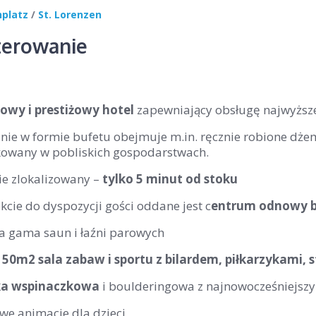
nplatz
/
St. Lorenzen
erowanie
owy i prestiżowy hotel
zapewniający obsługę najwyższe
ie w formie bufetu obejmuje m.in. ręcznie robione dżemy 
owany w pobliskich gospodarstwach.
ie zlokalizowany –
tylko 5 minut od stoku
cie do dyspozycji gości oddane jest c
entrum odnowy b
a gama saun i łaźni parowych
50m2 sala zabaw i sportu z bilardem, piłkarzykami, s
ka wspinaczkowa
i boulderingowa z najnowocześniejsz
we animacje dla dzieci