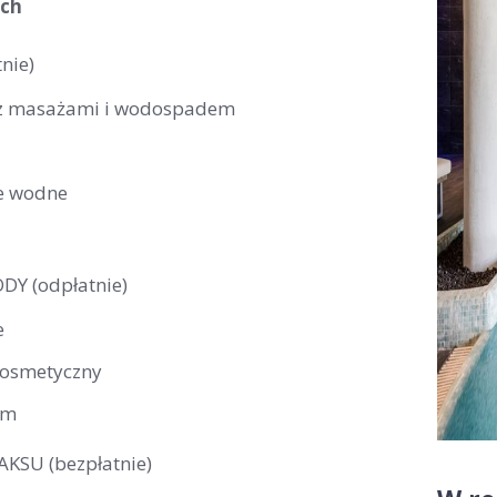
ych
nie)
z masażami i wodospadem
e wodne
DY (odpłatnie)
e
kosmetyczny
um
KSU (bezpłatnie)