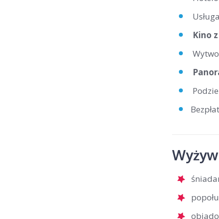
Usługa
Kino 
Wytworn
Panora
Podzie
Bezpła
Wyżywi
śniada
popołu
obiado