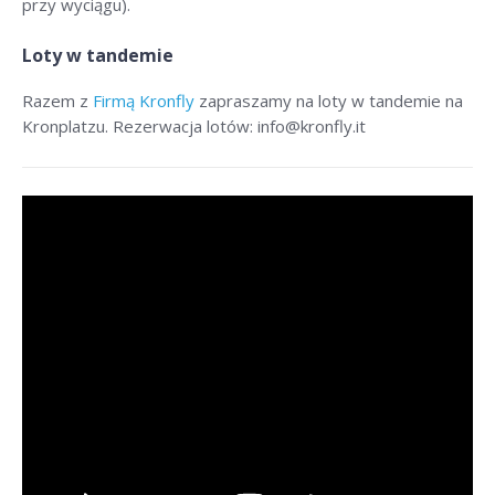
przy wyciągu).
Loty w tandemie
Razem z
Firmą Kronfly
zapraszamy na loty w tandemie na
Kronplatzu. Rezerwacja lotów: info@kronfly.it