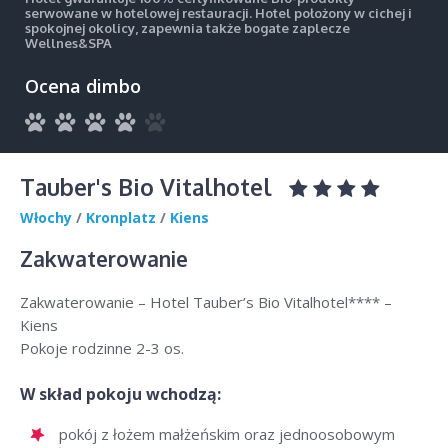
serwowane w hotelowej restauracji. Hotel położony w cichej i
spokojnej okolicy, zapewnia także bogate zaplecze
Wellnes&SPA
Ocena dimbo
Tauber's Bio Vitalhotel
Włochy
/
Kronplatz
/
Kiens
Zakwaterowanie
Zakwaterowanie – Hotel Tauber’s Bio Vitalhotel**** –
Kiens
Pokoje rodzinne 2-3 os.
W skład pokoju wchodzą:
pokój z łożem małżeńskim oraz jednoosobowym