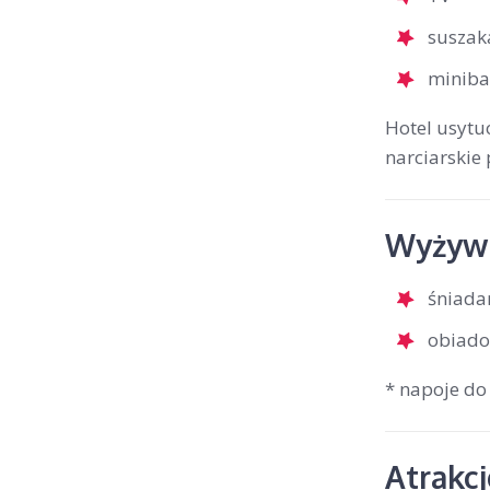
suszak
miniba
Hotel usytu
narciarskie 
Wyżywi
śniada
obiado
* napoje do
Atrakc