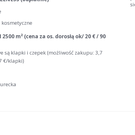
si
e
i kosmetyczne
2500 m² (cena za os. dorosłą ok/ 20 € / 90
 są klapki i czepek (możliwość zakupu: 3,7
7 €/klapki)
turecka