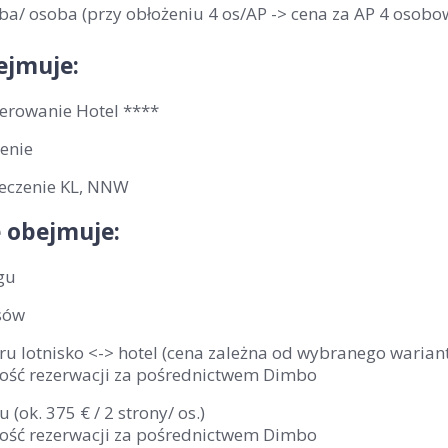
ba/ osoba (przy obłożeniu 4 os/AP -> cena za AP 4 osobo
ejmuje:
erowanie Hotel ****
enie
eczenie KL, NNW
 obejmuje:
gu
sów
ru lotnisko <-> hotel (cena zależna od wybranego wariantu,
ość rezerwacji za pośrednictwem Dimbo
u (ok. 375 € / 2 strony/ os.)
ość rezerwacji za pośrednictwem Dimbo