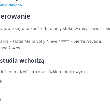
ierra Nevada
erowanie
najduje się w bezpośrednio przy stoku w miejscowości Si
nie – Hotel Melia Sol y Nieve 4**** – Sierra Nevada.
nne 2-4 os.
 studia wchodzą:
z łożem małżeńskim oraz łóżkiem piętrowym
a
t