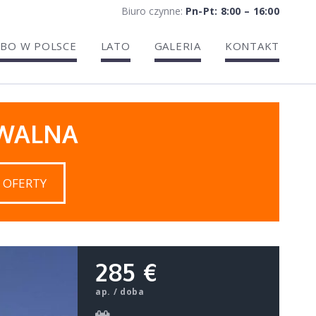
Biuro czynne:
Pn-Pt: 8:00 – 16:00
BO W POLSCE
LATO
GALERIA
KONTAKT
IWALNA
 OFERTY
285 €
ap. / doba