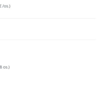
 /os.)
8 os.)