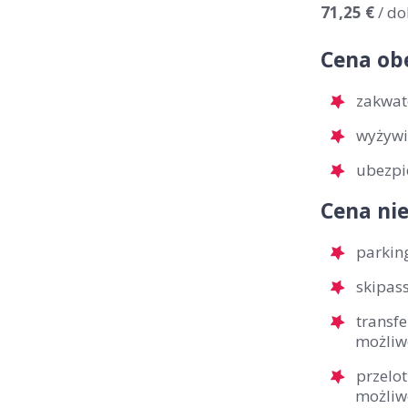
71,25 €
/ do
Cena ob
zakwat
wyżywi
ubezpi
Cena nie
parkin
skipas
transfe
możliw
przelot
możliw