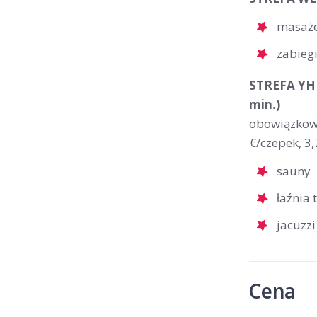
masaż
zabieg
STREFA YHI 
min.)
obowiązkowe
€/czepek, 3,
sauny
łaźnia 
jacuzzi
Cena