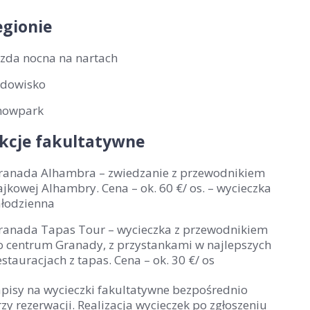
gionie
azda nocna na nartach
odowisko
nowpark
kcje fakultatywne
ranada Alhambra – zwiedzanie z przewodnikiem
jkowej Alhambry. Cena – ok. 60 €/ os. – wycieczka
ałodzienna
ranada Tapas Tour – wycieczka z przewodnikiem
o centrum Granady, z przystankami w najlepszych
stauracjach z tapas. Cena – ok. 30 €/ os
apisy na wycieczki fakultatywne bezpośrednio
zy rezerwacji. Realizacja wycieczek po zgłoszeniu