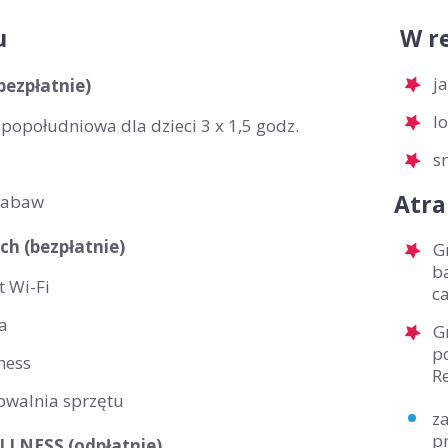
u
W re
j
(bezpłatnie)
l
popołudniowa dla dzieci 3 x 1,5 godz.
s
Atra
zabaw
ch (bezpłatnie)
G
ba
t Wi-Fi
c
a
G
p
tness
Re
owalnia sprzętu
z
pr
LNESS (odpłatnie)