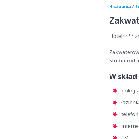
Hiszpania
/
S
Zakwat
Hotel**** z
Zakwaterowa
Studia rodzi
W skład
pokój 
łazienk
telefon
interne
TV