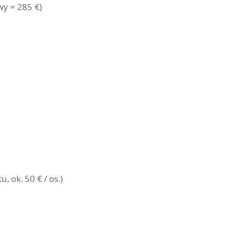
wy = 285 €)
 ok. 50 € / os.)