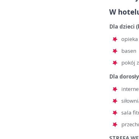
W hotel
Dla dzieci 
opieka 
basen
pokój 
Dla dorosły
interne
siłowni
sala fi
przech
STREFA WEL