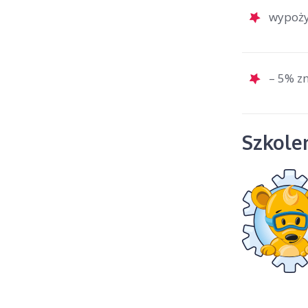
wypożyc
– 5% zn
Szkolen