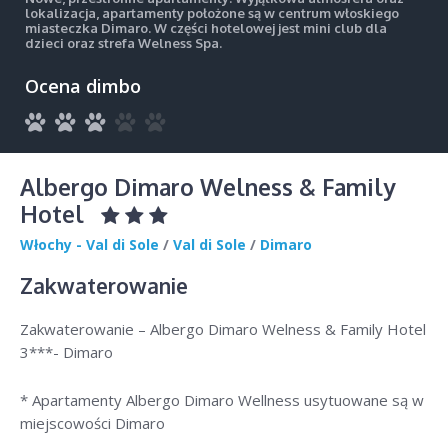
lokalizacja, apartamenty położone są w centrum włoskiego
miasteczka Dimaro. W części hotelowej jest mini club dla
dzieci oraz strefa Welness Spa.
Ocena dimbo
Albergo Dimaro Welness & Family
Hotel
Włochy - Val di Sole
/
Val di Sole
/
Dimaro
Zakwaterowanie
Zakwaterowanie – Albergo Dimaro Welness & Family Hotel
3***- Dimaro
* Apartamenty Albergo Dimaro Wellness usytuowane są w
miejscowości Dimaro