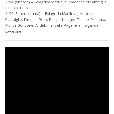
3. SK (Skiarea) = Folagrida Marilleva, Madonna di Campiglio,
Pinzolo, Pejo
4. SS (Superskirama) = Folagrida Marilleva, Madonna di
Campiglio, Pinzolo, Pejo, Ponte di Lagno-Tonale-Presena,
Monte Bondone, Andalo-Fai della Paganella, Folgarida-
Lavarone