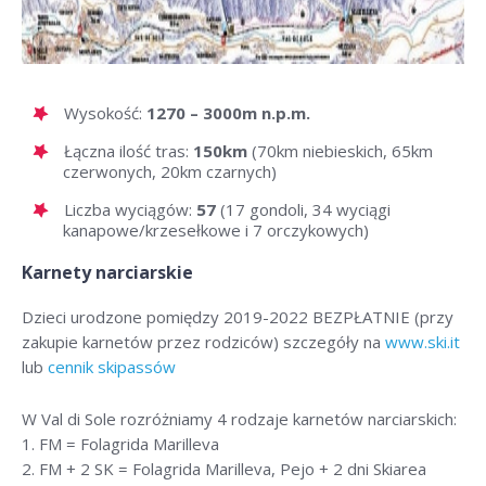
Wysokość:
1270 – 3000m n.p.m.
Łączna ilość tras:
150km
(70km niebieskich, 65km
czerwonych, 20km czarnych)
Liczba wyciągów:
57
(17 gondoli, 34 wyciągi
kanapowe/krzesełkowe i 7 orczykowych)
Karnety narciarskie
Dzieci urodzone pomiędzy 2019-2022 BEZPŁATNIE (przy
zakupie karnetów przez rodziców) szczegóły na
www.ski.it
lub
cennik skipassów
W Val di Sole rozróżniamy 4 rodzaje karnetów narciarskich:
1. FM = Folagrida Marilleva
2. FM + 2 SK = Folagrida Marilleva, Pejo + 2 dni Skiarea