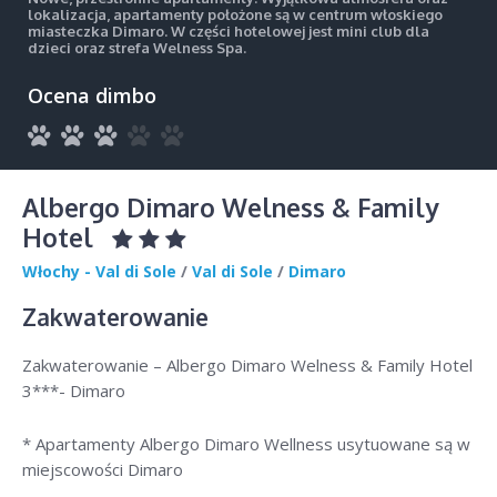
lokalizacja, apartamenty położone są w centrum włoskiego
miasteczka Dimaro. W części hotelowej jest mini club dla
dzieci oraz strefa Welness Spa.
Ocena dimbo
Albergo Dimaro Welness & Family
Hotel
Włochy - Val di Sole
/
Val di Sole
/
Dimaro
Zakwaterowanie
Zakwaterowanie – Albergo Dimaro Welness & Family Hotel
3***- Dimaro
* Apartamenty Albergo Dimaro Wellness usytuowane są w
miejscowości Dimaro