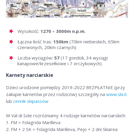
Wysokość:
1270 – 3000m n.p.m.
Łączna ilość tras:
150km
(70km niebieskich, 65km
czerwonych, 20km czarnych)
Liczba wyciągów:
57
(17 gondoli, 34 wyciągi
kanapowe/krzesełkowe i 7 orczykowych)
Karnety narciarskie
Dzieci urodzone pomiędzy 2019-2022 BEZPŁATNIE (przy
zakupie karnetów przez rodziców) szczegóły na
www.ski.it
lub
cennik skipassów
W Val di Sole rozróżniamy 4 rodzaje karnetów narciarskich:
1. FM = Folagrida Marilleva
2. FM + 2 SK = Folagrida Marilleva, Pejo + 2 dni Skiarea