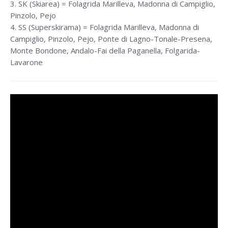
3. SK (Skiarea) = Folagrida Marilleva, Madonna di Campiglio,
Pinzolo, Pejo
4. SS (Superskirama) = Folagrida Marilleva, Madonna di
Campiglio, Pinzolo, Pejo, Ponte di Lagno-Tonale-Presena,
Monte Bondone, Andalo-Fai della Paganella, Folgarida-
Lavarone