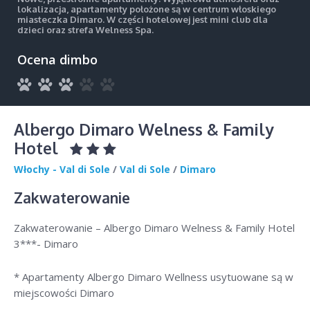
lokalizacja, apartamenty położone są w centrum włoskiego
miasteczka Dimaro. W części hotelowej jest mini club dla
dzieci oraz strefa Welness Spa.
Ocena dimbo
Albergo Dimaro Welness & Family
Hotel
Włochy - Val di Sole
/
Val di Sole
/
Dimaro
Zakwaterowanie
Zakwaterowanie – Albergo Dimaro Welness & Family Hotel
3***- Dimaro
* Apartamenty Albergo Dimaro Wellness usytuowane są w
miejscowości Dimaro