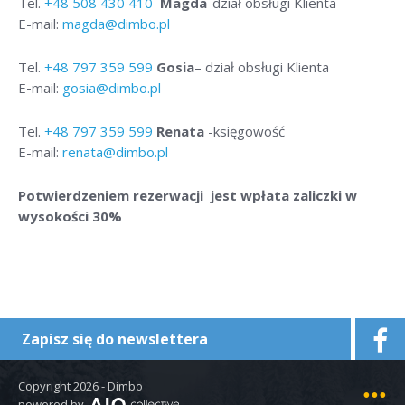
Tel.
+48
508 430 410
Magda
-dział obsługi Klienta
E-mail:
magda@dimbo.pl
Tel.
+48
797 359 599
Gosia
– dział obsługi Klienta
E-mail:
gosia@dimbo.pl
Tel.
+48
797 359 599
Renata
-księgowość
E-mail:
renata@dimbo.pl
Potwierdzeniem rezerwacji jest wpłata zaliczki w
wysokości 30%
Zapisz się do newslettera
Copyright 2026 - Dimbo
Mapa strony
powered by