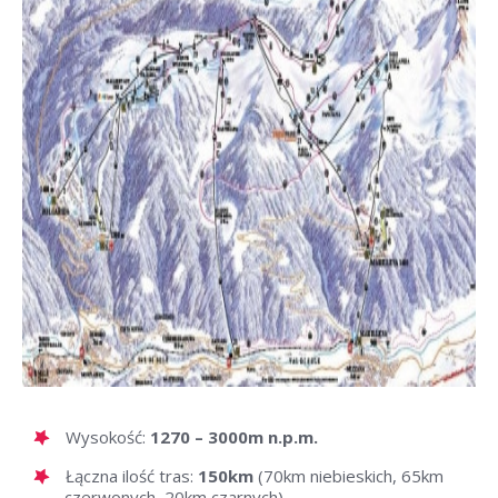
Wysokość:
1270 – 3000m n.p.m.
Łączna ilość tras:
150km
(70km niebieskich, 65km
czerwonych, 20km czarnych)