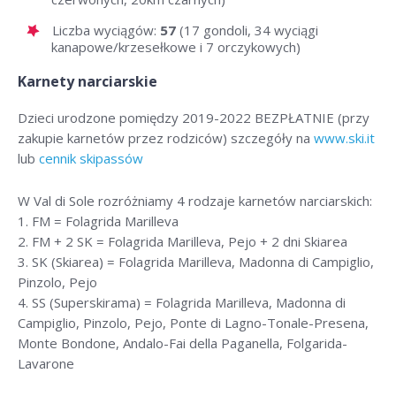
Liczba wyciągów:
57
(17 gondoli, 34 wyciągi
kanapowe/krzesełkowe i 7 orczykowych)
Karnety narciarskie
Dzieci urodzone pomiędzy 2019-2022 BEZPŁATNIE (przy
zakupie karnetów przez rodziców) szczegóły na
www.ski.it
lub
cennik skipassów
W Val di Sole rozróżniamy 4 rodzaje karnetów narciarskich:
1. FM = Folagrida Marilleva
2. FM + 2 SK = Folagrida Marilleva, Pejo + 2 dni Skiarea
3. SK (Skiarea) = Folagrida Marilleva, Madonna di Campiglio,
Pinzolo, Pejo
4. SS (Superskirama) = Folagrida Marilleva, Madonna di
Campiglio, Pinzolo, Pejo, Ponte di Lagno-Tonale-Presena,
Monte Bondone, Andalo-Fai della Paganella, Folgarida-
Lavarone