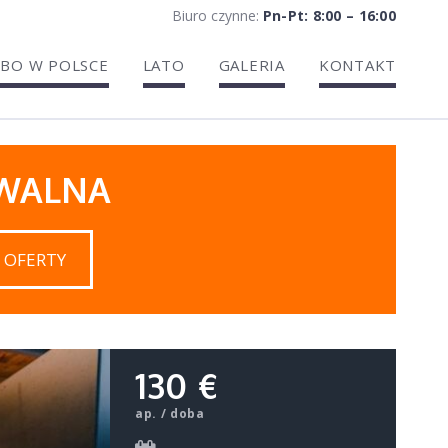
Biuro czynne:
Pn-Pt: 8:00 – 16:00
BO W POLSCE
LATO
GALERIA
KONTAKT
IWALNA
 OFERTY
130 €
ap. / doba