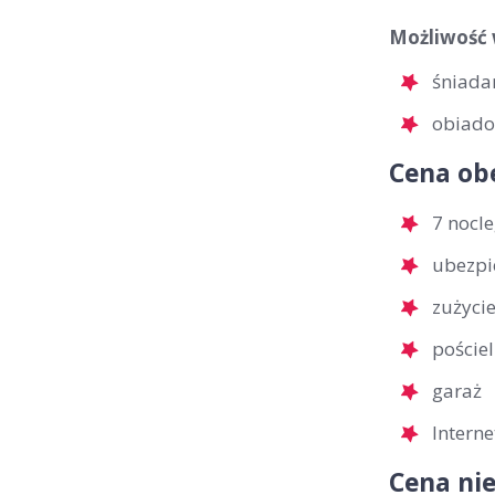
Możliwość 
śniadan
obiadok
Cena ob
7 nocl
ubezpi
zużyci
pościel
garaż
Interne
Cena nie