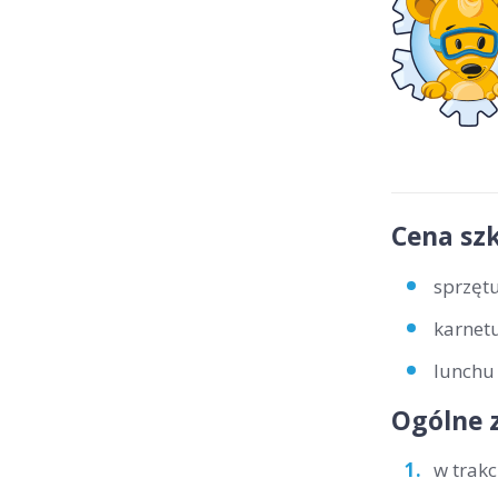
Cena szk
sprzętu
karnetu
lunchu 
Ogólne 
w trakc