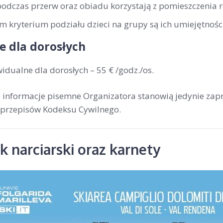
podczas przerw oraz obiadu korzystają z pomieszczenia 
 kryterium podziału dzieci na grupy są ich umiejętności
e dla dorosłych
widualne dla dorosłych –
55 € /godz./os
.
ne informacje pisemne Organizatora stanowią jedynie zap
przepisów Kodeksu Cywilnego.
 narciarski oraz karnety