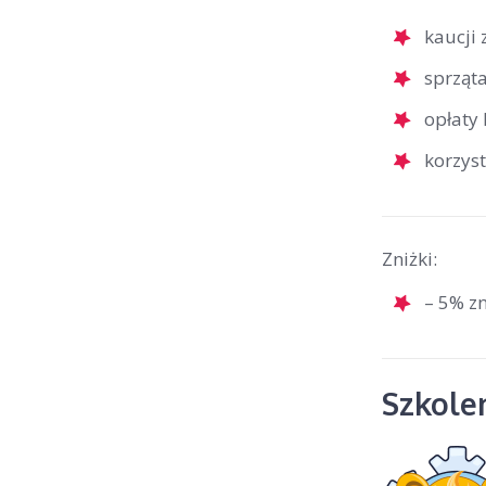
kaucji
sprząta
opłaty 
korzyst
Zniżki:
– 5% zn
Szkolen