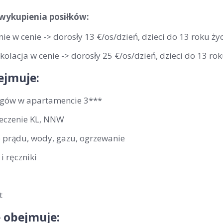
wykupienia posiłków:
ie w cenie -> dorosły 13 €/os/dzień, dzieci do 13 roku ży
olacja w cenie -> dorosły 25 €/os/dzień, dzieci do 13 rok
ejmuje:
egów w apartamencie 3***
eczenie KL, NNW
e prądu, wody, gazu, ogrzewanie
 i ręczniki
t
 obejmuje: