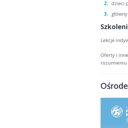
dzieci 
głównym
Szkoleni
Lekcje indy
Oferty i in
rozumieniu 
Ośrodek