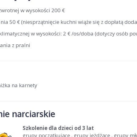
 zwrotnej w wysokości 200 €
nia 50 € (niesprzątnięcie kuchni wiąże się z dopłatą dod
klimatycznej w wysokości: 2 € /os/doba (dotyczy osób po
ania z pralni
iżka na karnety
ie narciarskie
Szkolenie dla dzieci
od 3 lat
grupy początkujące , grupy jeżdżące , grupy m