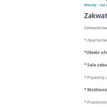
Włochy - Val 
Zakwat
Zakwaterowa
* Apartamen
*Obiekt of
* Sala zaba
* Prywatny 
* Możliwoś
* Przestron