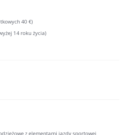
atkowych 40 €)
wyżej 14 roku życia)
łodzieżowe z elementami jazdy sportowej