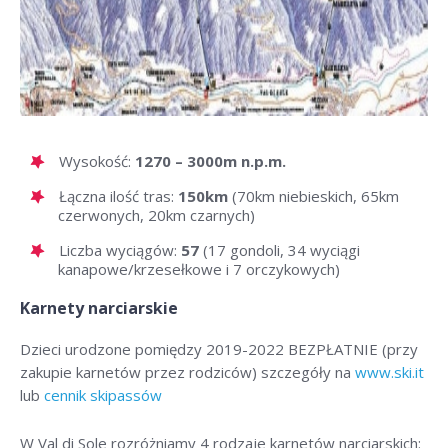
Wysokość:
1270 – 3000m n.p.m.
Łączna ilość tras:
150km
(70km niebieskich, 65km
czerwonych, 20km czarnych)
Liczba wyciągów:
57
(17 gondoli, 34 wyciągi
kanapowe/krzesełkowe i 7 orczykowych)
Karnety narciarskie
Dzieci urodzone pomiędzy 2019-2022 BEZPŁATNIE (przy
zakupie karnetów przez rodziców) szczegóły na
www.ski.it
lub
cennik skipassów
W Val di Sole rozróżniamy 4 rodzaje karnetów narciarskich: