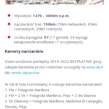
Wysokość:
1270 – 3000m n.p.m.
Łączna ilość tras:
150km
(70km niebieskich, 65km
czerwonych, 20km czarnych)
Liczba wyciągów:
57
(17 gondoli, 34 wyciągi
kanapowe/krzesełkowe i 7 orczykowych)
Karnety narciarskie
Dzieci urodzone pomiędzy 2019-2022 BEZPŁATNIE (przy
zakupie karnetów przez rodziców) szczegóły na
www.ski.it
lub
cennik skipassów
W Val di Sole rozróżniamy 4 rodzaje karnetów narciarskich:
1. FM = Folagrida Marilleva
2. FM + 2 SK = Folagrida Marilleva, Pejo + 2 dni Skiarea
3. SK (Skiarea) = Folagrida Marilleva, Madonna di Campiglio,
Pinzolo, Pejo