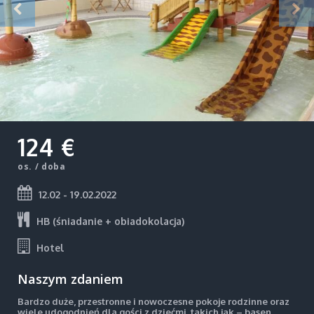
124 €
os. / doba
12.02 - 19.02.2022
HB (śniadanie + obiadokolacja)
Hotel
Naszym zdaniem
Bardzo duże, przestronne i nowoczesne pokoje rodzinne oraz
wiele udogodnień dla gości z dziećmi, takich jak – basen