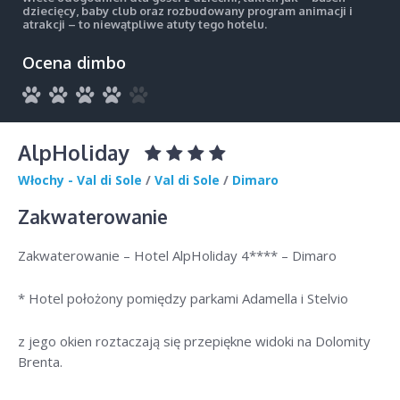
dziecięcy, baby club oraz rozbudowany program animacji i
atrakcji – to niewątpliwe atuty tego hotelu.
Ocena dimbo
AlpHoliday
Włochy - Val di Sole
/
Val di Sole
/
Dimaro
Zakwaterowanie
Zakwaterowanie – Hotel AlpHoliday 4**** – Dimaro
* Hotel położony pomiędzy parkami Adamella i Stelvio
z jego okien roztaczają się przepiękne widoki na Dolomity
Brenta.