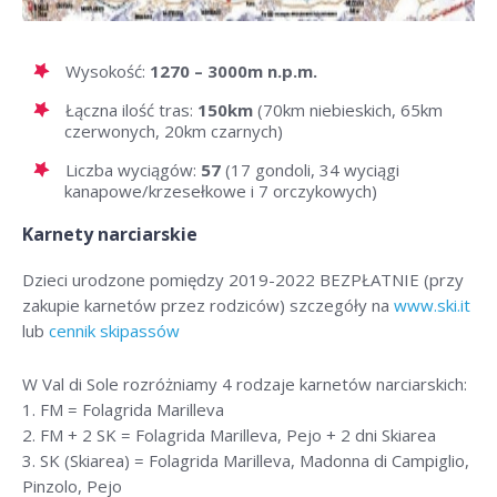
Wysokość:
1270 – 3000m n.p.m.
Łączna ilość tras:
150km
(70km niebieskich, 65km
czerwonych, 20km czarnych)
Liczba wyciągów:
57
(17 gondoli, 34 wyciągi
kanapowe/krzesełkowe i 7 orczykowych)
Karnety narciarskie
Dzieci urodzone pomiędzy 2019-2022 BEZPŁATNIE (przy
zakupie karnetów przez rodziców) szczegóły na
www.ski.it
lub
cennik skipassów
W Val di Sole rozróżniamy 4 rodzaje karnetów narciarskich:
1. FM = Folagrida Marilleva
2. FM + 2 SK = Folagrida Marilleva, Pejo + 2 dni Skiarea
3. SK (Skiarea) = Folagrida Marilleva, Madonna di Campiglio,
Pinzolo, Pejo