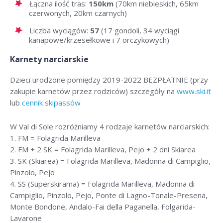
Łączna ilość tras:
150km
(70km niebieskich, 65km
czerwonych, 20km czarnych)
Liczba wyciągów:
57
(17 gondoli, 34 wyciągi
kanapowe/krzesełkowe i 7 orczykowych)
Karnety narciarskie
Dzieci urodzone pomiędzy 2019-2022 BEZPŁATNIE (przy
zakupie karnetów przez rodziców) szczegóły na
www.ski.it
lub
cennik skipassów
W Val di Sole rozróżniamy 4 rodzaje karnetów narciarskich:
1. FM = Folagrida Marilleva
2. FM + 2 SK = Folagrida Marilleva, Pejo + 2 dni Skiarea
3. SK (Skiarea) = Folagrida Marilleva, Madonna di Campiglio,
Pinzolo, Pejo
4. SS (Superskirama) = Folagrida Marilleva, Madonna di
Campiglio, Pinzolo, Pejo, Ponte di Lagno-Tonale-Presena,
Monte Bondone, Andalo-Fai della Paganella, Folgarida-
Lavarone