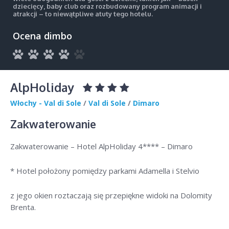
dziecięcy, baby club oraz rozbudowany program animacji i
atrakcji – to niewątpliwe atuty tego hotelu.
Ocena dimbo
AlpHoliday
Włochy - Val di Sole
/
Val di Sole
/
Dimaro
Zakwaterowanie
Zakwaterowanie – Hotel AlpHoliday 4**** – Dimaro
* Hotel położony pomiędzy parkami Adamella i Stelvio
z jego okien roztaczają się przepiękne widoki na Dolomity
Brenta.