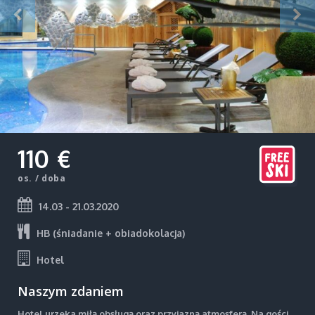
110 €
os. / doba
14.03 - 21.03.2020
HB (śniadanie + obiadokolacja)
Hotel
Naszym zdaniem
Hotel urzeka miłą obsługą oraz przyjazną atmosferą. Na gości