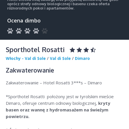
oprócz strefy odnowy biologicznej i basenu czeka oferta
różnorodnych pokoi i apartamentów.
Ocena dimbo
Sporthotel Rosatti
Włochy - Val di Sole
/
Val di Sole
/
Dimaro
Zakwaterowanie
Zakwaterowanie – Hotel Rosatti 3***s – Dimaro
*Sporthotel Rosatti położony jest w tyrolskim mieście
Dimaro, oferuje centrum odnowy biologicznej,
kryty
basen oraz wannę z hydromasażem na świeżym
powietrzu.