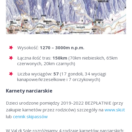
Wysokość:
1270 – 3000m n.p.m.
Łączna ilość tras:
150km
(70km niebieskich, 65km
czerwonych, 20km czarnych)
Liczba wyciągów:
57
(17 gondoli, 34 wyciągi
kanapowe/krzesełkowe i 7 orczykowych)
Karnety narciarskie
Dzieci urodzone pomiędzy 2019-2022 BEZPŁATNIE (przy
zakupie karnetów przez rodziców) szczegóły na
www.ski.it
lub
cennik skipassów
W Val di Sole rozróżniamy 4 rodzaje karnetów narciarskich: