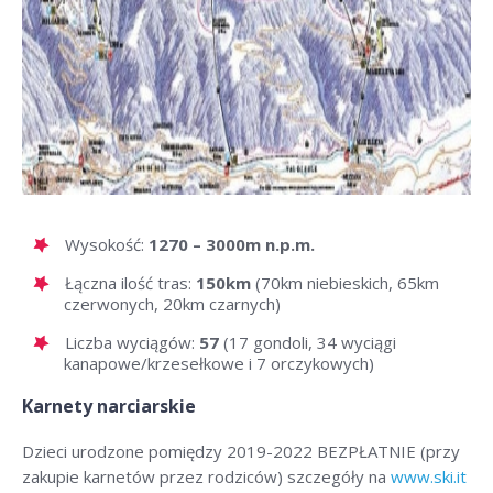
Wysokość:
1270 – 3000m n.p.m.
Łączna ilość tras:
150km
(70km niebieskich, 65km
czerwonych, 20km czarnych)
Liczba wyciągów:
57
(17 gondoli, 34 wyciągi
kanapowe/krzesełkowe i 7 orczykowych)
Karnety narciarskie
Dzieci urodzone pomiędzy 2019-2022 BEZPŁATNIE (przy
zakupie karnetów przez rodziców) szczegóły na
www.ski.it