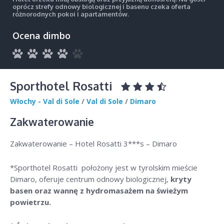
oprócz strefy odnowy biologicznej i basenu czeka oferta
różnorodnych pokoi i apartamentów.
Ocena dimbo
Sporthotel Rosatti
Włochy - Val di Sole
/
Val di Sole
/
Dimaro
Zakwaterowanie
Zakwaterowanie – Hotel Rosatti 3***s – Dimaro
*Sporthotel Rosatti położony jest w tyrolskim mieście
Dimaro, oferuje centrum odnowy biologicznej,
kryty
basen oraz wannę z hydromasażem na świeżym
powietrzu.