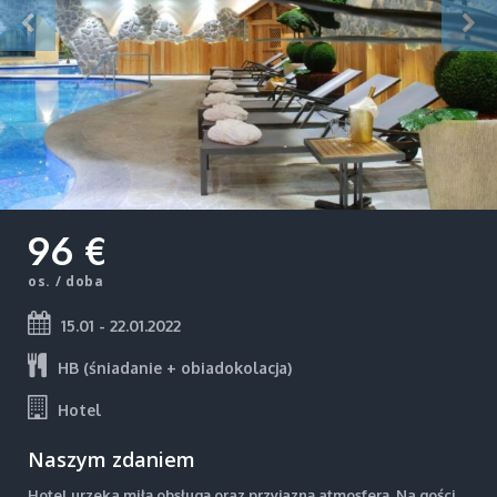
96 €
os. / doba
15.01 - 22.01.2022
HB (śniadanie + obiadokolacja)
Hotel
Naszym zdaniem
Hotel urzeka miłą obsługą oraz przyjazną atmosferą. Na gości