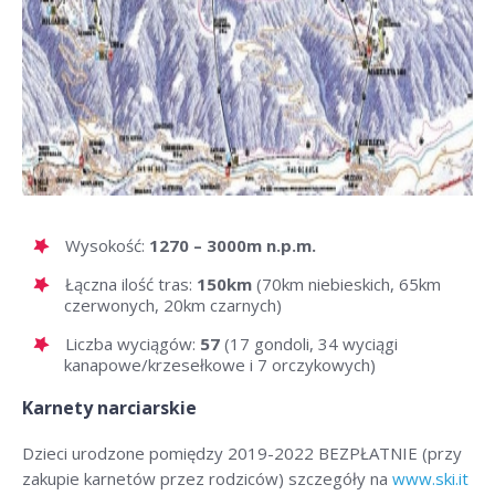
Wysokość:
1270 – 3000m n.p.m.
Łączna ilość tras:
150km
(70km niebieskich, 65km
czerwonych, 20km czarnych)
Liczba wyciągów:
57
(17 gondoli, 34 wyciągi
kanapowe/krzesełkowe i 7 orczykowych)
Karnety narciarskie
Dzieci urodzone pomiędzy 2019-2022 BEZPŁATNIE (przy
zakupie karnetów przez rodziców) szczegóły na
www.ski.it