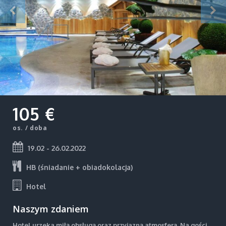
105 €
os. / doba
19.02 - 26.02.2022
HB (śniadanie + obiadokolacja)
Hotel
Naszym zdaniem
Hotel urzeka miłą obsługą oraz przyjazną atmosferą. Na gości