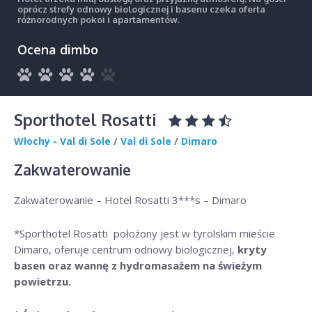
oprócz strefy odnowy biologicznej i basenu czeka oferta
różnorodnych pokoi i apartamentów.
Ocena dimbo
Sporthotel Rosatti
Włochy - Val di Sole
/
Val di Sole
/
Dimaro
Zakwaterowanie
Zakwaterowanie – Hotel Rosatti 3***s – Dimaro
*Sporthotel Rosatti położony jest w tyrolskim mieście
Dimaro, oferuje centrum odnowy biologicznej,
kryty
basen oraz wannę z hydromasażem na świeżym
powietrzu.