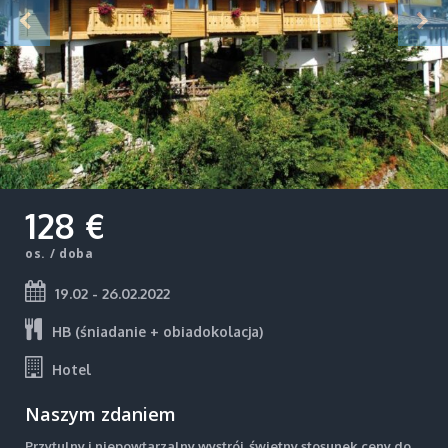
128 €
os. / doba
19.02 - 26.02.2022
HB (śniadanie + obiadokolacja)
Hotel
Naszym zdaniem
Przytulny i niepowtarzalny wystrój, świetny stosunek ceny do