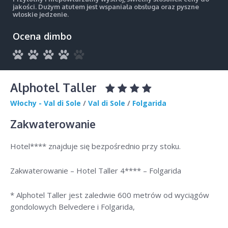
jakości. Dużym atutem jest wspaniała obsługa oraz pyszne
włoskie jedzenie.
Ocena dimbo
Alphotel Taller
Włochy - Val di Sole
/
Val di Sole
/
Folgarida
Zakwaterowanie
Hotel**** znajduje się bezpośrednio przy stoku.
Zakwaterowanie – Hotel Taller 4**** – Folgarida
* Alphotel Taller jest zaledwie 600 metrów od wyciągów
gondolowych Belvedere i Folgarida,