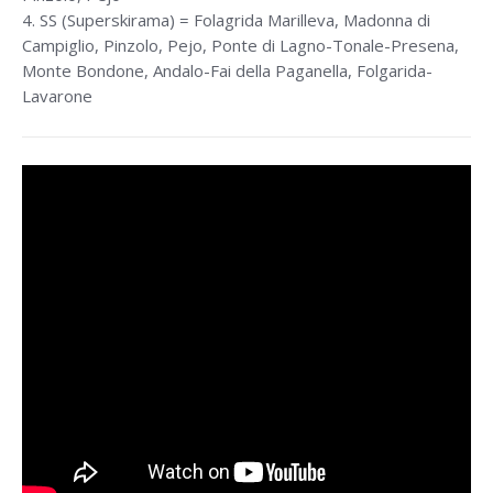
4. SS (Superskirama) = Folagrida Marilleva, Madonna di
Campiglio, Pinzolo, Pejo, Ponte di Lagno-Tonale-Presena,
Monte Bondone, Andalo-Fai della Paganella, Folgarida-
Lavarone