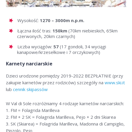
Wysokość:
1270 – 3000m n.p.m.
Łączna ilość tras:
150km
(70km niebieskich, 65km
czerwonych, 20km czarnych)
Liczba wyciągów:
57
(17 gondoli, 34 wyciągi
kanapowe/krzesełkowe i 7 orczykowych)
Karnety narciarskie
Dzieci urodzone pomiędzy 2019-2022 BEZPŁATNIE (przy
zakupie karnetów przez rodziców) szczegóły na
www.ski.it
lub
cennik skipassów
W Val di Sole rozróżniamy 4 rodzaje karnetów narciarskich:
1. FM = Folagrida Marilleva
2. FM + 2 SK = Folagrida Marilleva, Pejo + 2 dni Skiarea
3. SK (Skiarea) = Folagrida Marilleva, Madonna di Campiglio,
Pinzolo, Pejo