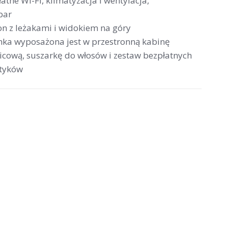
atne Wi-Fi, klimatyzacja i wentylacja,
bar
on z leżakami i widokiem na góry
enka wyposażona jest w przestronną kabinę
icową, suszarkę do włosów i zestaw bezpłatnych
tyków