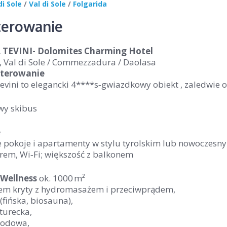
di Sole
/
Val di Sole
/
Folgarida
erowanie
TEVINI- Dolomites Charming Hotel
, Val di Sole / Commezzadura / Daolasa
terowanie
evini to elegancki 4****s‑gwiazdkowy obiekt , zaledwie 
wy skibus
e
 pokoje i apartamenty w stylu tyrolskim lub nowoczesnym
rem, Wi‑Fi; większość z balkonem
 Wellness
ok. 1000 m²
em kryty z hydromasażem i przeciwprądem,
(fińska, biosauna),
 turecka,
lodowa,