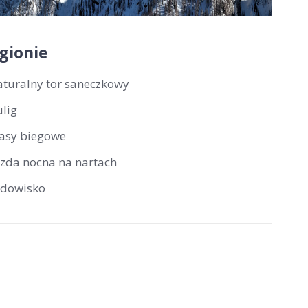
gionie
aturalny tor saneczkowy
ulig
rasy biegowe
azda nocna na nartach
odowisko