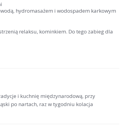
i
loną wodą, hydromasażem i wodospadem karkowym
trzenią relaksu, kominkiem. Do tego zabieg dla
tradycje i kuchnię międzynarodową, przy
ski po nartach, raz w tygodniu kolacja