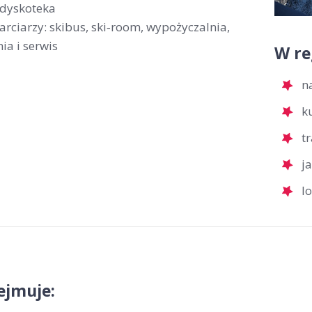
 dyskoteka
arciarzy: skibus, ski‑room, wypożyczalnia,
ia i serwis
W re
n
k
t
j
l
ejmuje: