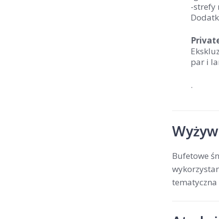
-stref
Dodatk
Privat
Ekskluz
par i 
.
Wyżywi
Bufetowe śn
wykorzystan
tematyczna 