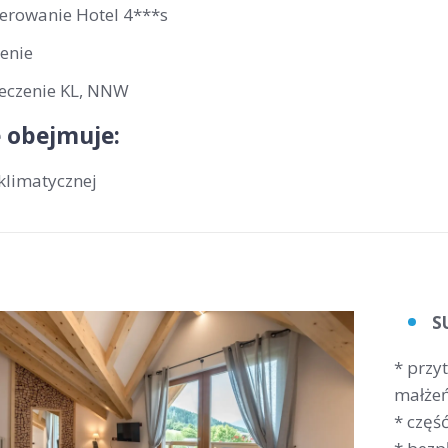
erowanie Hotel 4***s
enie
eczenie KL, NNW
 obejmuje:
klimatycznej
S
* przy
małże
* częś