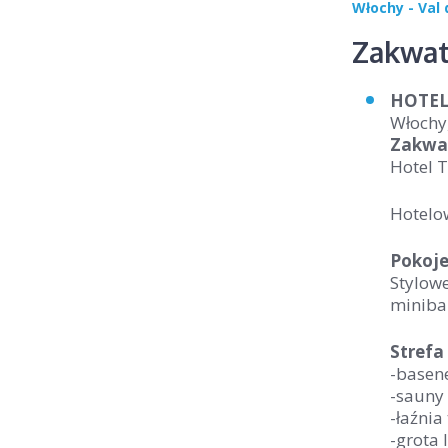
Włochy - Val 
Zakwat
HOTEL 
Włochy
Zakwa
Hotel T
Hotelo
Pokoj
Stylowe
miniba
Strefa
-basen
-sauny 
-łaźnia
-grota 