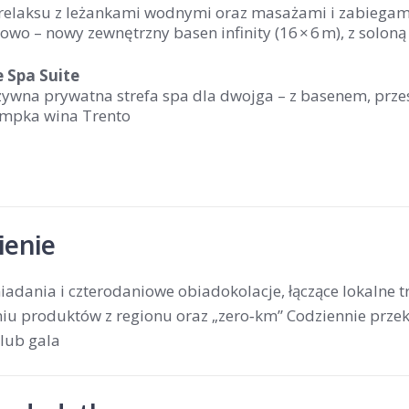
y relaksu z leżankami wodnymi oraz masażami i zabiegam
owo – nowy zewnętrzny basen infinity (16 × 6 m), z so
e Spa Suite
ywna prywatna strefa spa dla dwojga – z basenem, przes
lampka wina Trento
enie
iadania i czterodaniowe obiadokolacje, łączące lokalne 
iu produktów z regionu oraz „zero‑km” Codziennie przeką
lub gala