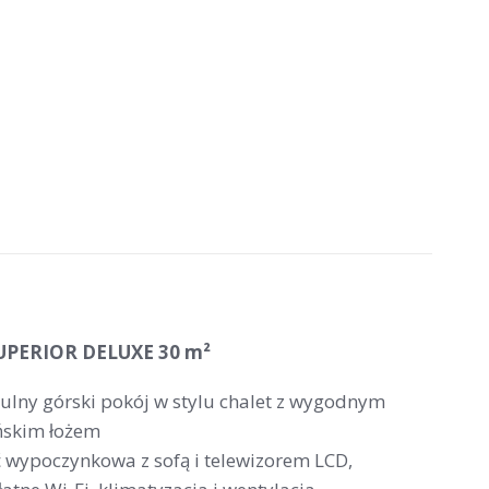
UPERIOR DELUXE 30 m²
tulny górski pokój w stylu chalet z wygodnym
ńskim łożem
ć wypoczynkowa z sofą i telewizorem LCD,