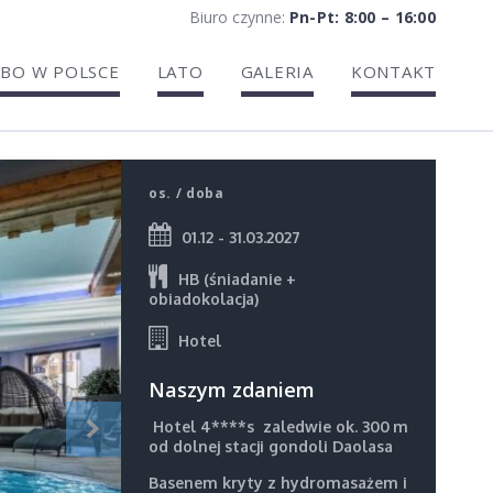
Biuro czynne:
Pn-Pt: 8:00 – 16:00
BO W POLSCE
LATO
GALERIA
KONTAKT
os. / doba
01.12 - 31.03.2027
HB (śniadanie +
obiadokolacja)
Hotel
Naszym zdaniem
Hotel 4****s zaledwie ok. 300
m
od dolnej stacji gondoli Daolasa
Basenem kryty z hydromasażem i