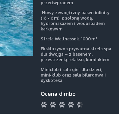
przeciwprądem
Nowy zewnętrzny basen infinity
(16 × 6 m), z soloną wodą,
hydromasażem i wodospadem
karkowym
Strefa Wellnessok. 1000 m²
Ekskluzywna prywatna strefa spa
dla dwojga – z basenem,
przestrzenią relaksu, kominkiem
Miniclub i sala gier dla dzieci,
mini‑klub oraz sala bilardowa i
dyskoteka
Ocena dimbo