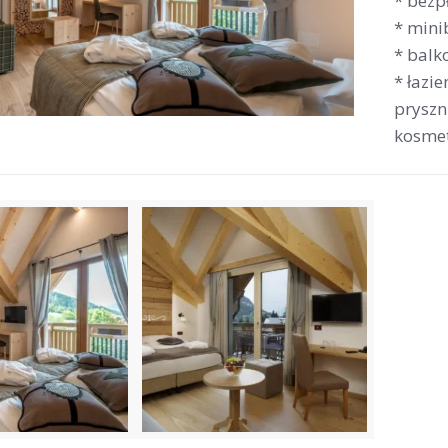
* bezpł
* mini
* balk
* łazi
pryszn
kosme