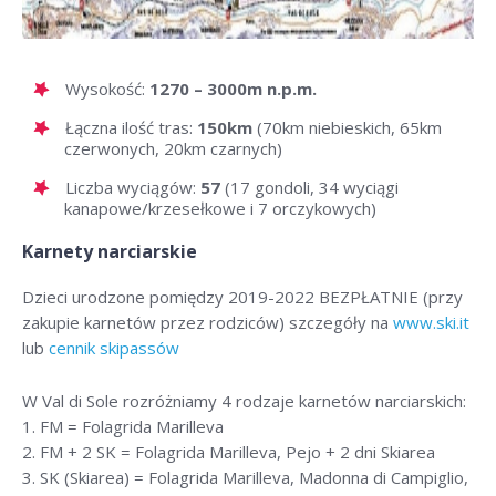
Wysokość:
1270 – 3000m n.p.m.
Łączna ilość tras:
150km
(70km niebieskich, 65km
czerwonych, 20km czarnych)
Liczba wyciągów:
57
(17 gondoli, 34 wyciągi
kanapowe/krzesełkowe i 7 orczykowych)
Karnety narciarskie
Dzieci urodzone pomiędzy 2019-2022 BEZPŁATNIE (przy
zakupie karnetów przez rodziców) szczegóły na
www.ski.it
lub
cennik skipassów
W Val di Sole rozróżniamy 4 rodzaje karnetów narciarskich:
1. FM = Folagrida Marilleva
2. FM + 2 SK = Folagrida Marilleva, Pejo + 2 dni Skiarea
3. SK (Skiarea) = Folagrida Marilleva, Madonna di Campiglio,