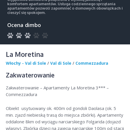
komfortem apartamentów. Usługa codziennego sprzątania
apartamentów pozwoli zapomnieć o domowych obowiązkach i
cieszyć się spokojem.
Ocena dimbo
La Moretina
Włochy - Val di Sole
/
Val di Sole
/
Commezzadura
Zakwaterowanie
Zakwaterowanie – Apartamenty La Moretina 3*** –
Commezzadura
Obiekt usytuowany ok. 400m od gondoli Daolasa (ok. 5
min. zjazd niebieską trasą do miejsca zbiórki). Apartamenty
oddalone 8km od wyciągu narciarskiego Folgarida (dojazd
własny). Zbiórka dzieci na zajęcia narciarskie 100m od stacji