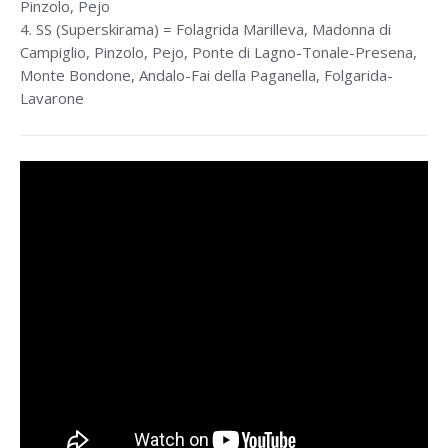
Pinzolo, Pejo
4. SS (Superskirama) = Folagrida Marilleva, Madonna di
Campiglio, Pinzolo, Pejo, Ponte di Lagno-Tonale-Presena,
Monte Bondone, Andalo-Fai della Paganella, Folgarida-
Lavarone