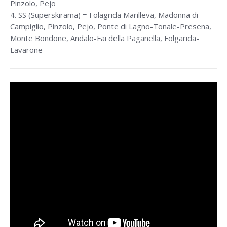
Pinzolo, Pejo
4. SS (Superskirama) = Folagrida Marilleva, Madonna di
Campiglio, Pinzolo, Pejo, Ponte di Lagno-Tonale-Presena,
Monte Bondone, Andalo-Fai della Paganella, Folgarida-
Lavarone