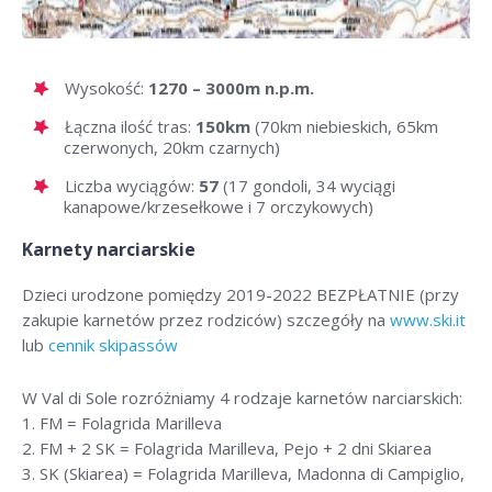
Wysokość:
1270 – 3000m n.p.m.
Łączna ilość tras:
150km
(70km niebieskich, 65km
czerwonych, 20km czarnych)
Liczba wyciągów:
57
(17 gondoli, 34 wyciągi
kanapowe/krzesełkowe i 7 orczykowych)
Karnety narciarskie
Dzieci urodzone pomiędzy 2019-2022 BEZPŁATNIE (przy
zakupie karnetów przez rodziców) szczegóły na
www.ski.it
lub
cennik skipassów
W Val di Sole rozróżniamy 4 rodzaje karnetów narciarskich:
1. FM = Folagrida Marilleva
2. FM + 2 SK = Folagrida Marilleva, Pejo + 2 dni Skiarea
3. SK (Skiarea) = Folagrida Marilleva, Madonna di Campiglio,