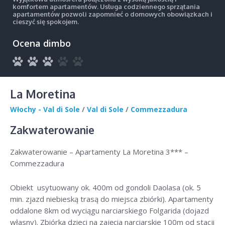
komfortem apartamentów. Usługa codziennego sprzątania
apartamentów pozwoli zapomnieć o domowych obowiązkach i
cieszyć się spokojem.
Ocena dimbo
La Moretina
Włochy - Val di Sole
/
Val di Sole
/
Commezzadura
Zakwaterowanie
Zakwaterowanie – Apartamenty La Moretina 3*** –
Commezzadura
Obiekt usytuowany ok. 400m od gondoli Daolasa (ok. 5
min. zjazd niebieską trasą do miejsca zbiórki). Apartamenty
oddalone 8km od wyciągu narciarskiego Folgarida (dojazd
własny). Zbiórka dzieci na zajęcia narciarskie 100m od stacji