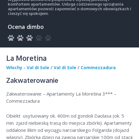
komfortem apartamentów. Usługa codziennego sprzątania
apartamentów pozwoli zapomnieć o domowych obowiązkach i
cieszyć się spokojem.
Ocena dimbo
La Moretina
Włochy - Val di Sole
/
Val di Sole
/
Commezzadura
Zakwaterowanie
Zakwaterowanie – Apartamenty La Moretina 3*** –
Commezzadura
Obiekt usytuowany ok. 400m od gondoli Daolasa (ok. 5
min. zjazd niebieską trasą do miejsca zbiórki). Apartamenty
oddalone 8km od wyciągu narciarskiego Folgarida (dojazd
własny). Zbiórka dzieci na zajęcia narciarskie 100m od stacji